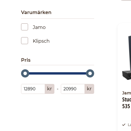
Varumärken
Jamo
Klipsch
Pris
kr
-
kr
Jam
Stu
535
L