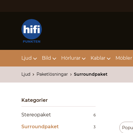
Ljud
Bild
Hörlurar
Kablar
Möbler 
Ljud
Paketlösningar
Surroundpaket
Kategorier
Stereopaket
6
Surroundpaket
3