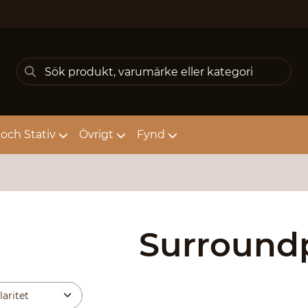
och Stativ
Övrigt
Fynd
Surround