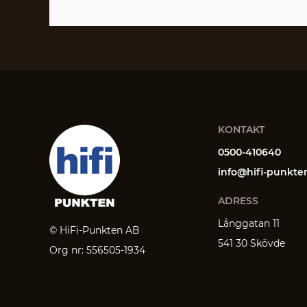
KONTAKT
0500-410640
info@hifi-punkte
ADRESS
Långgatan 11
© HiFi-Punkten AB
541 30 Skövde
Org nr: 556505-1934