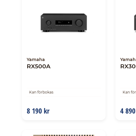
Yamaha
Yamah
RX500A
RX30
Kan förbokas
Kan fö
8 190 kr
4 890