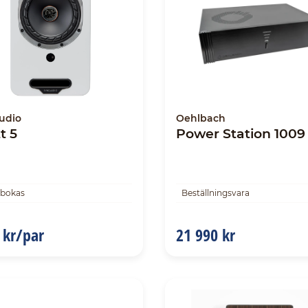
udio
Oehlbach
t 5
Power Station 1009
rbokas
Beställningsvara
 kr/par
21 990 kr