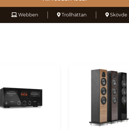
Webben
Trollhättan
Skövde