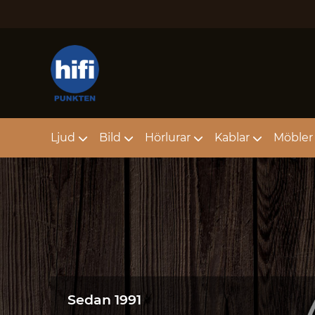
Ljud
Bild
Hörlurar
Kablar
Möbler 
Sedan 1991