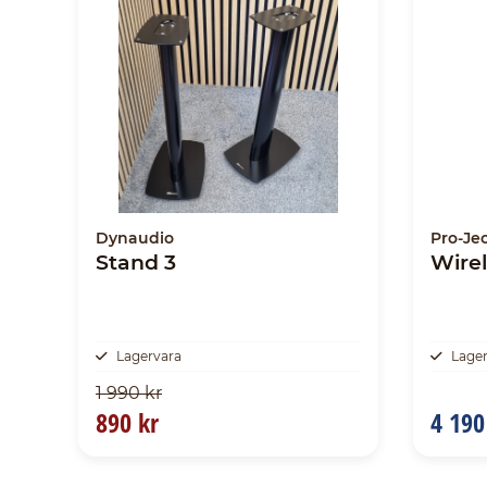
Dynaudio
Pro-Je
Stand 3
Wirel
Lagervara
Lage
1 990 kr
890 kr
4 190