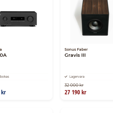
a
Sonus Faber
0A
Gravis III
rbokas
Lagervara
32 000 kr
 kr
27 190 kr