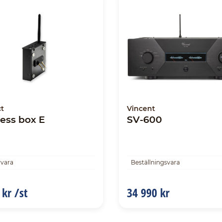
ct
Vincent
ess box E
SV-600
rvara
Beställningsvara
 kr /st
34 990 kr