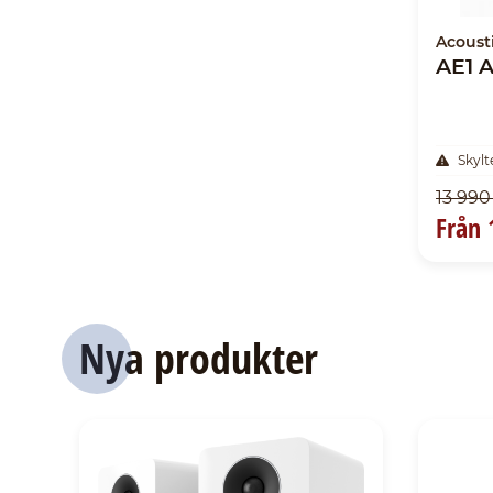
Acoust
AE1 A
Skylt
13 990
Från 
Nya produkter