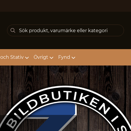
och Stativ
Övrigt
Fynd