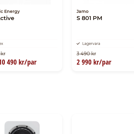
ic Energy
Jamo
ctive
S 801 PM
ex
Lagervara
 kr
3 490 kr
10 490 kr/par
2 990 kr/par