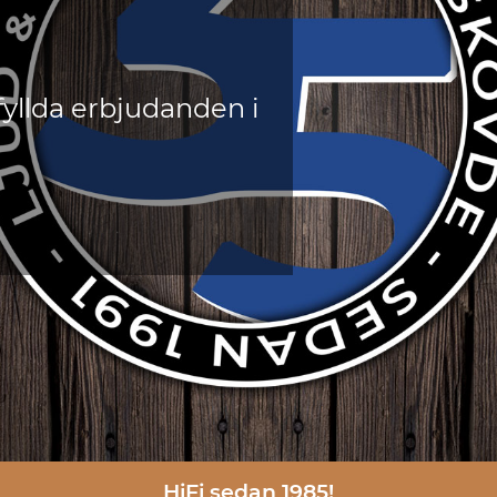
fyllda erbjudanden i 
HiFi sedan 1985!