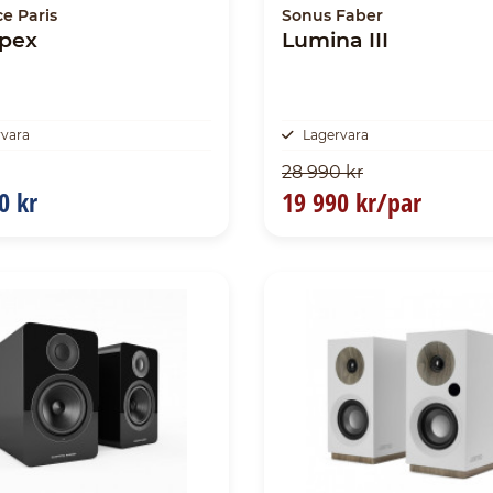
e Paris
Sonus Faber
Apex
Lumina III
rvara
Lagervara
28 990 kr
0 kr
19 990 kr/par