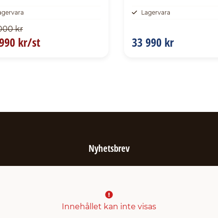
agervara
Lagervara
000 kr
990 kr/st
33 990 kr
Nyhetsbrev
Innehållet kan inte visas