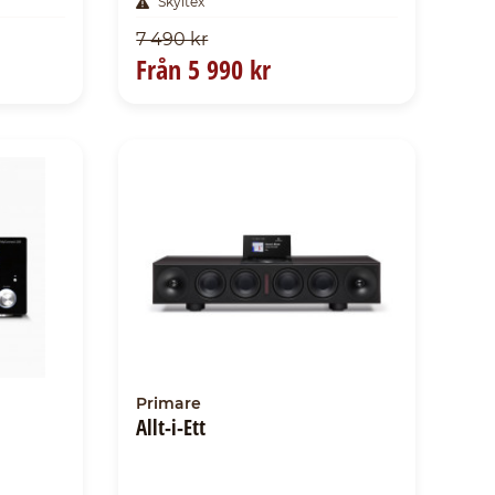
Skyltex
7 490 kr
Från
5 990 kr
Primare
Allt-i-Ett