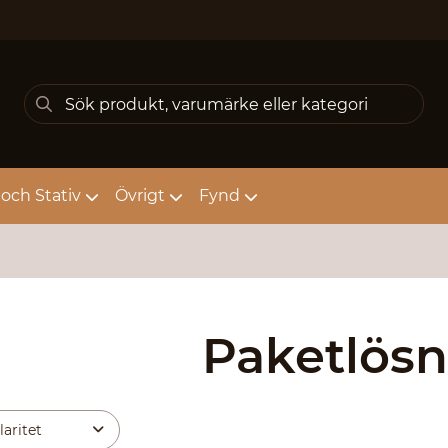
och Stativ
Övrigt
Fynd
Paketlösn