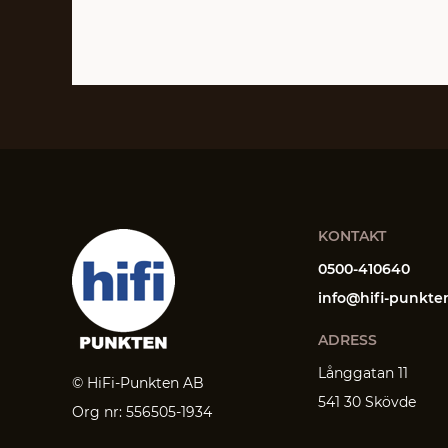
KONTAKT
0500-410640
info@hifi-punkte
ADRESS
Långgatan 11
© HiFi-Punkten AB
541 30 Skövde
Org nr: 556505-1934