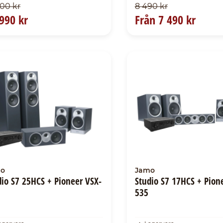
200 kr
8 490 kr
990 kr
Från
7 490 kr
o
Jamo
dio S7 25HCS + Pioneer VSX-
Studio S7 17HCS + Pion
535