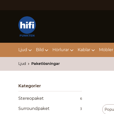
Ljud
Bild
Hörlurar
Kablar
Möbler 
Ljud
Paketlösningar
Kategorier
Stereopaket
6
Surroundpaket
3