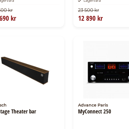
agervara
Lagervara
300 kr
23 500 kr
690 kr
12 890 kr
psch
Advance Paris
itage Theater bar
MyConnect 250