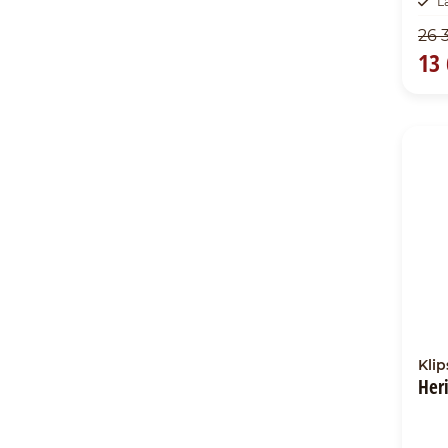
L
26 
13 
Kli
Her