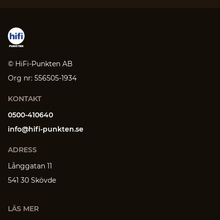
© HiFi-Punkten AB
Org nr: 556505-1934
KONTAKT
0500-410640
info@hifi-punkten.se
ADRESS
Långgatan 11
541 30 Skövde
LÄS MER