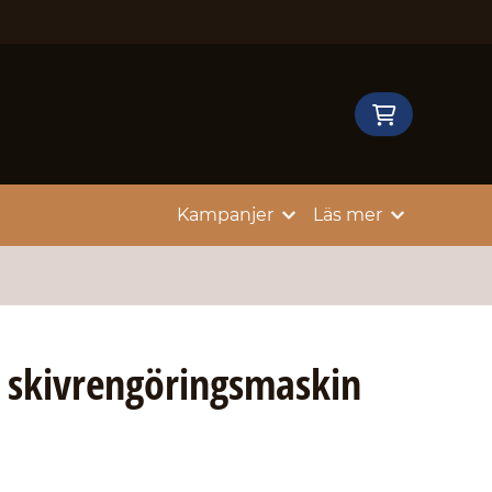
Kampanjer
Läs mer
 skivrengöringsmaskin