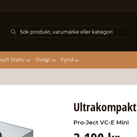
och Stativ
Övrigt
Fynd
Ultrakompakt
Pro-Ject
VC-E Mini