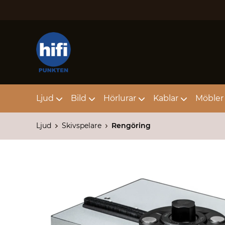
Ljud
Bild
Hörlurar
Kablar
Möbler 
Ljud
Skivspelare
Rengöring