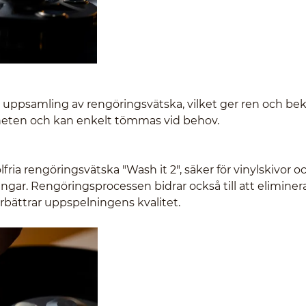
 uppsamling av rengöringsvätska, vilket ger ren och b
nheten och kan enkelt tömmas vid behov.
ria rengöringsvätska "Wash it 2", säker för vinylskivor o
ingar. Rengöringsprocessen bidrar också till att eliminer
örbättrar uppspelningens kvalitet.