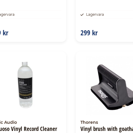
agervara
Lagervara
 kr
299 kr
ic Audio
Thorens
tuoso Vinyl Record Cleaner
Vinyl brush with goath