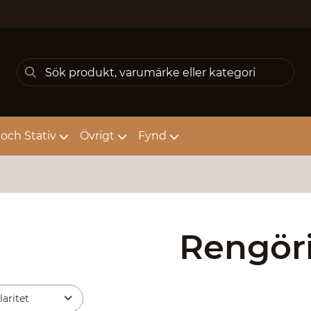
och Stativ
Övrigt
Fynd
Rengör