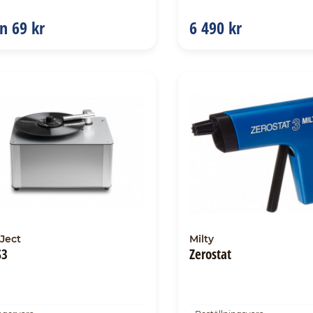
ån
69 kr
6 490 kr
Ject
Milty
S3
Zerostat