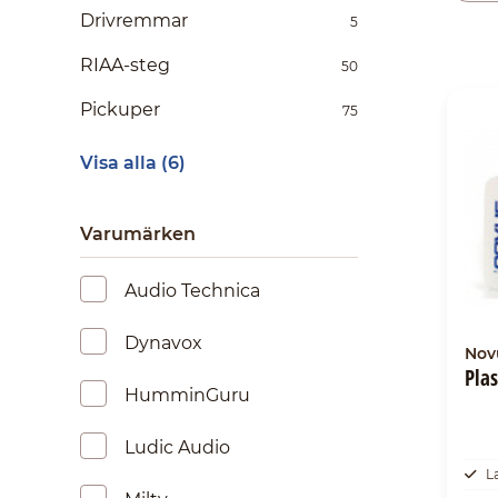
Drivremmar
5
RIAA-steg
50
Pickuper
75
Visa alla (6)
Varumärken
Audio Technica
Dynavox
Nov
Plas
HumminGuru
Ludic Audio
L