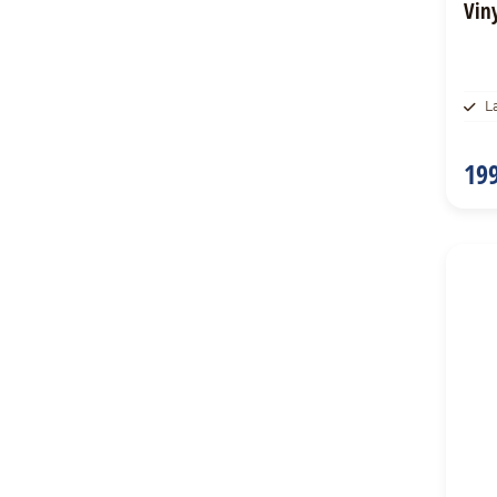
Vin
L
199