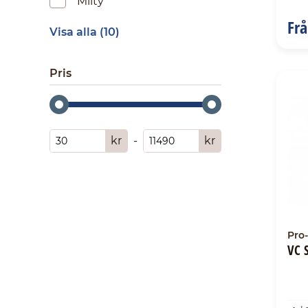
Milty
Fr
Visa alla (10)
Pris
kr
-
kr
Pro-
VC 