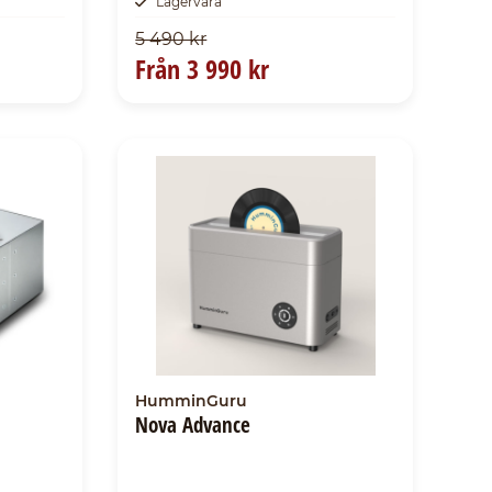
Lagervara
5 490 kr
Från
3 990 kr
HumminGuru
Nova Advance