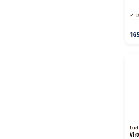
L
169
Lud
Vir