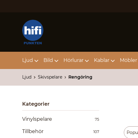
Ljud
Bild
Hörlurar
Kablar
Möbler 
Ljud
Skivspelare
Rengöring
Kategorier
Vinylspelare
75
Tillbehör
107