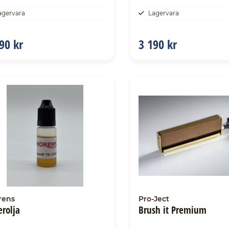
agervara
Lagervara
90 kr
3 190 kr
rens
Pro-Ject
erolja
Brush it Premium