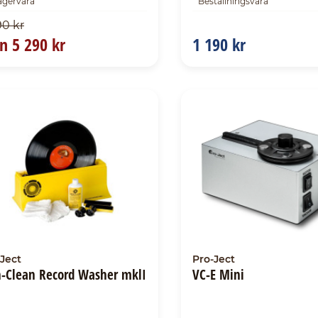
agervara
Beställningsvara
90 kr
ån
5 290 kr
1 190 kr
Ject
Pro-Ject
n-Clean Record Washer mklI
VC-E Mini