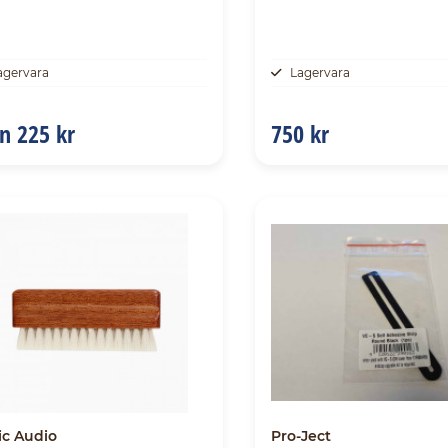
agervara
Lagervara
ån
225 kr
750 kr
ic Audio
Pro-Ject