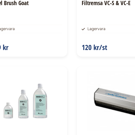
yl Brush Goat
Filtremsa VC-S & VC-E
agervara
Lagervara
 kr
120 kr/st