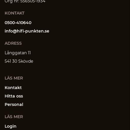
Org nr: 556505-1934
KONTAKT
0500-410640
info@hifi-punkten.se
ADRESS
Långgatan 11
541 30 Skövde
LÄS MER
Kontakt
Hitta oss
Personal
LÄS MER
Login