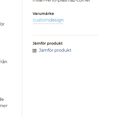
milan-ref10-plasma2-corner
Varumärke
för
Jämför produkt
Jämför produkt
från
de
mer