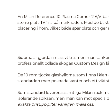
En Milan Reference 10 Plasma Corner-2 A/V-bän
större platt-TV´na på marknaden. Med de bakti
placering i hörn, vilket både spar plats och g
Sidorna är gjorda i massivt trä, men man tänker
professionellt odlade skogar! Custom Design får
De
10 mm tjocka glashyllorna
, som finns i klart
standarden med polerade kanter och ett viktstöd
Som standard levereras samtliga Milan-rack me
isolerande spiksen, men man kan mot specialbe
exakta prisuppgifter vänligen maila oss.