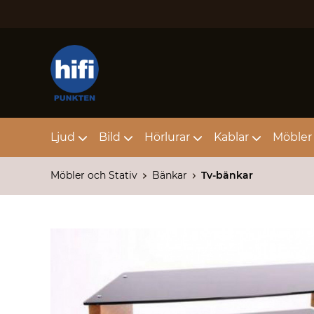
Ljud
Bild
Hörlurar
Kablar
Möbler 
Möbler och Stativ
Bänkar
Tv-bänkar