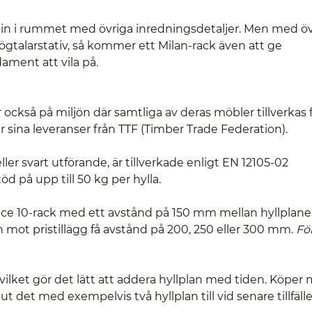
 in i rummet med övriga inredningsdetaljer. Men med öv
högtalarstativ, så kommer ett Milan-rack även att ge
dament att vila på.
 också på miljön där samtliga av deras möbler tillverkas 
 sina leveranser från TTF (Timber Trade Federation).
 eller svart utförande, är tillverkade enligt EN 12105-02
 på upp till 50 kg per hylla.
nce 10-rack med ett avstånd på 150 mm mellan hyllplane
mot pristillägg få avstånd på 200, 250 eller 300 mm.
Fö
ilket gör det lätt att addera hyllplan med tiden. Köper
 det med exempelvis två hyllplan till vid senare tillfälle