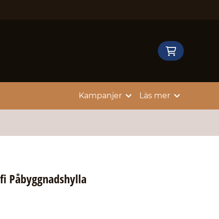
Kampanjer
Läs mer
fi Påbyggnadshylla