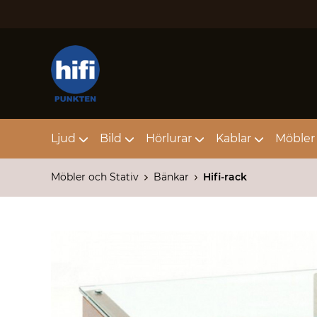
Ljud
Bild
Hörlurar
Kablar
Möbler 
Möbler och Stativ
Bänkar
Hifi-rack