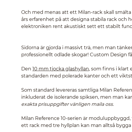
Och med menas att ett Milan-rack skall smälta
års erfarenhet på att designa stabila rack och 
elektroniken rent akustiskt sett ett stabilt fun
Sidorna är gjorda i massivt trä, men man tänker
professionellt odlade skogar! Custom Design får
Den
10 mm tjocka glashyllan
, som finns i klart
standarden med polerade kanter och ett viktstöd
Som standard levereras samtliga Milan Refere
inkluderat de isolerande spiksen, men man kan 
exakta prisuppgifter vänligen maila oss.
Milan Reference 10-serien är moduluppbyggd, v
ett rack med tre hyllplan kan man alltså bygga ut