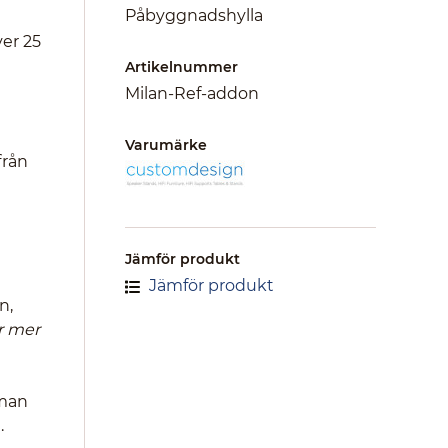
Påbyggnadshylla
er 25
Artikelnummer
Milan-Ref-addon
Varumärke
från
Jämför produkt
Jämför produkt
n,
r mer
 man
.