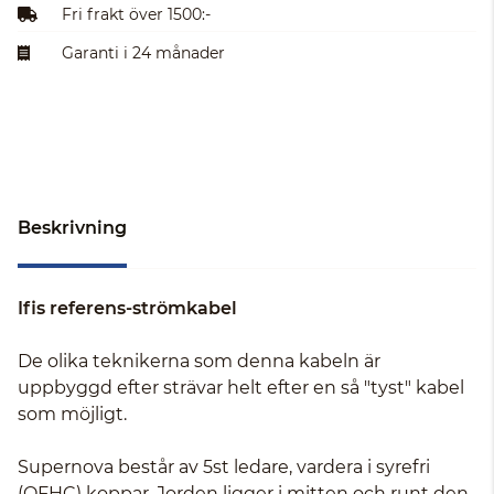
Fri frakt över 1500:-
Garanti i 24 månader
Beskrivning
Ifis referens-strömkabel
De olika teknikerna som denna kabeln är
uppbyggd efter strävar helt efter en så "tyst" kabel
som möjligt.
Supernova består av 5st ledare, vardera i syrefri
(OFHC) koppar. Jorden ligger i mitten och runt den