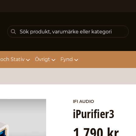
och Stativ
Övrigt
Fynd
IFI AUDIO
iPurifier3
1 790 kr