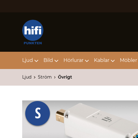
Ljud
Bild
Hörlurar
Kablar
Möbler 
Ljud
Ström
Övrigt