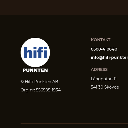
KONTAKT
0500-410640
info@hifi-punkte
ADRESS
Långgatan 11
© HiFi-Punkten AB
541 30 Skövde
Org nr: 556505-1934