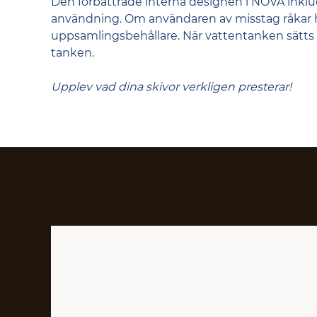
Den förbättrade interna designen i NOVA inklud
användning. Om användaren av misstag råkar häll
uppsamlingsbehållare. När vattentanken sätts ti
tanken.
Upplev vad dina skivor verkligen presterar!