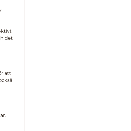
v
ktivt
ch det
r att
 också
ar.