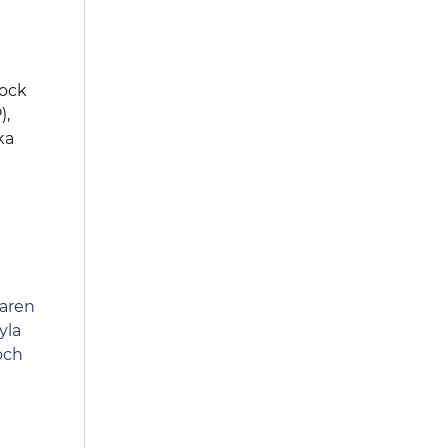
lock
),
ka
daren
yla
och