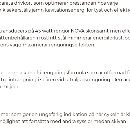
arata drivkort som optimerar prestandan hos varje
säkerställs jämn kavitationsenergi för tyst och effekti
transducers på 45 watt rengör NOVA skonsamt men effe
attenbehållaren i rostfritt stål minimerar energiförlust, o
kens vägg maximerar rengöringseffekten.
ottle, en alkoholfri rengöringsformula som är utformad fö
re inträngning i spåren vid ultraljudsrengöring. Den är
 miljöer.
er som ger en ungefärlig indikation på när cykeln är kl
öjlighet att fortsätta med andra sysslor medan skivan