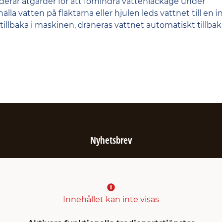
erar åtgärder för att förhindra vattenläckage under
a vatten på fläktarna eller hjulen leds vattnet till en i
llbaka i maskinen, dräneras vattnet automatiskt tillbaka 
Nyhetsbrev
Innehållet kan inte visas