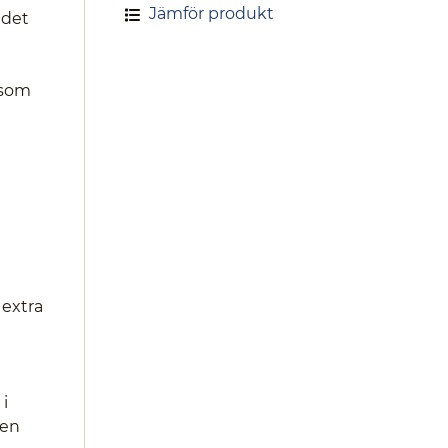
Jämför produkt
 det
 som
 extra
i
sen