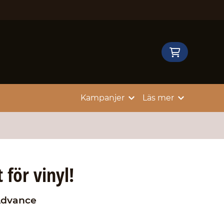
Kampanjer
Läs mer
 för vinyl!
Advance