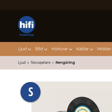
Ljud
Bild
Hörlurar
Kablar
Möbler 
Ljud
Skivspelare
Rengöring