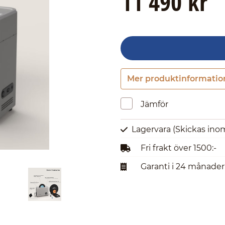
11 490 kr
Mer produktinformatio
Jämför
Lagervara
(Skickas ino
Fri frakt över 1500:-
Garanti i 24 månader