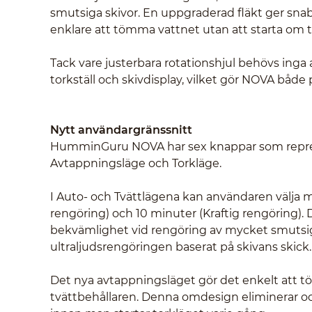
smutsiga skivor. En uppgraderad fläkt ger sn
enklare att tömma vattnet utan att starta om t
Tack vare justerbara rotationshjul behövs inga 
torkställ och skivdisplay, vilket gör NOVA både p
Nytt användargränssnitt
HumminGuru NOVA har sex knappar som represent
Avtappningsläge och Torkläge.
I Auto- och Tvättlägena kan användaren välja 
rengöring) och 10 minuter (Kraftig rengöring)
bekvämlighet vid rengöring av mycket smutsiga
ultraljudsrengöringen baserat på skivans skick.
Det nya avtappningsläget gör det enkelt att t
tvättbehållaren. Denna omdesign eliminerar o