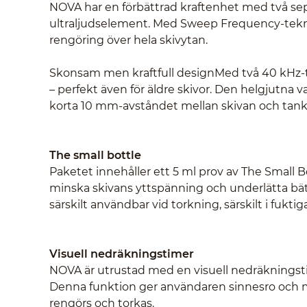
NOVA har en förbättrad kraftenhet med två sep
ultraljudselement. Med Sweep Frequency-teknik 
rengöring över hela skivytan.
Skonsam men kraftfull designMed två 40 kHz-
– perfekt även för äldre skivor. Den helgjutna v
korta 10 mm-avståndet mellan skivan och tan
The small bottle
Paketet innehåller ett 5 ml prov av The Small B
minska skivans yttspänning och underlätta bätt
särskilt användbar vid torkning, särskilt i fuktiga
Visuell nedräkningstimer
NOVA är utrustad med en visuell nedräkningstim
Denna funktion ger användaren sinnesro och m
rengörs och torkas.