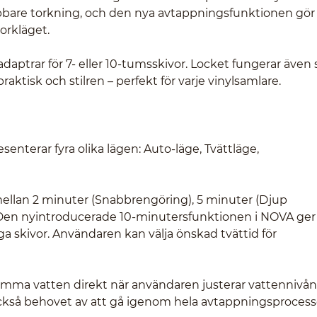
abbare torkning, och den nya avtappningsfunktionen gör
orkläget.
adaptrar för 7- eller 10-tumsskivor. Locket fungerar även
raktisk och stilren – perfekt för varje vinylsamlare.
erar fyra olika lägen: Auto-läge, Tvättläge,
mellan 2 minuter (Snabbrengöring), 5 minuter (Djup
. Den nyintroducerade 10-minutersfunktionen i NOVA ger
 skivor. Användaren kan välja önskad tvättid för
ömma vatten direkt när användaren justerar vattennivån 
ckså behovet av att gå igenom hela avtappningsproces