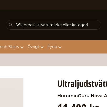
och Stativ
Övrigt
Fynd
Ultraljudstvätt
HumminGuru
Nova 