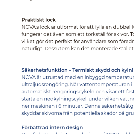
Praktiskt lock
NOVA:s lock är utformat för att fylla en dubbe
fungerar det även som ett torkställ för skivor. Tor
vilket gör det perfekt för användare som föredra
naturligt. Dessutom kan det monterade stället 
Säkerhetsfunktion – Termiskt skydd och kyln
NOVA är utrustad med en inbyggd temperaturs
ultraljudsrengöring. När vattentemperaturen i 
automatiskt rengöringscykeln och visar ett fas
starta en nedkylningscykel, under vilken vattne
ner maskinen i 6 minuter. Denna säkerhetsåtgä
skyddar skivorna från potentiella skador på gr
Förbättrad intern design