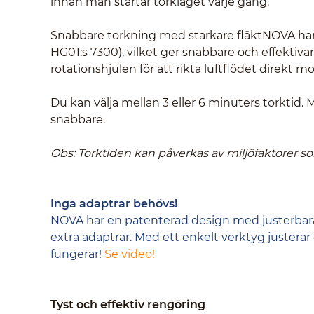
innan man startar torkläget varje gång.
Snabbare torkning med starkare fläktNOVA har
HG01:s 7300), vilket ger snabbare och effektiv
rotationshjulen för att rikta luftflödet direkt mot
Du kan välja mellan 3 eller 6 minuters torktid.
snabbare.
Obs: Torktiden kan påverkas av miljöfaktorer so
Inga adaptrar behövs!
NOVA har en patenterad design med justerbara ro
extra adaptrar. Med ett enkelt verktyg justerar
fungerar!
Se video!
Tyst och effektiv rengöring