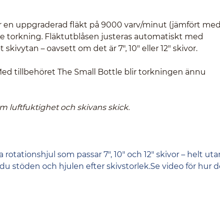
 en uppgraderad fläkt på 9000 varv/minut (jämfört me
are torkning. Fläktutblåsen justeras automatiskt med
 skivytan – oavsett om det är 7", 10" eller 12" skivor.
 Med tillbehöret The Small Bottle blir torkningen ännu
m luftfuktighet och skivans skick.
tationshjul som passar 7", 10" och 12" skivor – helt uta
 du stöden och hjulen efter skivstorlek.Se video för hur d