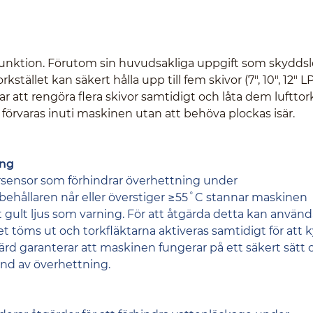
l funktion. Förutom sin huvudsakliga uppgift som skydds
kstället kan säkert hålla upp till fem skivor (7", 10", 12" LP
r att rengöra flera skivor samtidigt och låta dem lufttor
förvaras inuti maskinen utan att behöva plockas isär.
ing
ensor som förhindrar överhettning under
behållaren når eller överstiger ≥55˚C stannar maskinen
t gult ljus som varning. För att åtgärda detta kan använ
t töms ut och torkfläktarna aktiveras samtidigt för att k
rd garanterar att maskinen fungerar på ett säkert sätt 
und av överhettning.