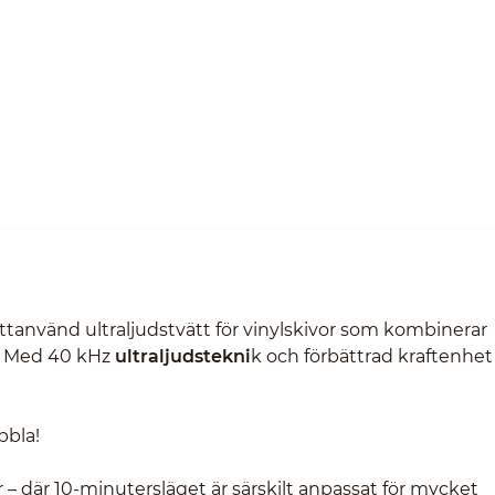
använd ultraljudstvätt för vinylskivor som kombinerar
. Med 40 kHz
ultraljudstekni
k och förbättrad kraftenhet
bbla!
r – där 10-minutersläget är särskilt anpassat för mycket