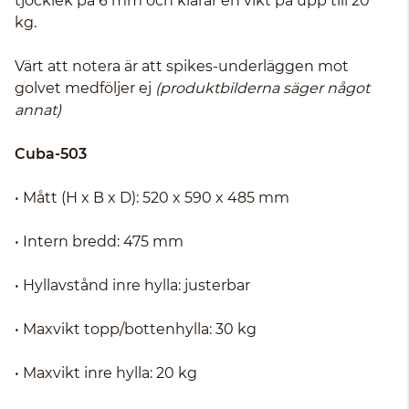
tjocklek på 6 mm och klarar en vikt på upp till 20
kg.
Värt att notera är att spikes-underläggen mot
golvet medföljer ej
(produktbilderna säger något
annat)
Cuba-503
• Mått (H x B x D): 520 x 590 x 485 mm
• Intern bredd: 475 mm
• Hyllavstånd inre hylla: justerbar
• Maxvikt topp/bottenhylla: 30 kg
• Maxvikt inre hylla: 20 kg