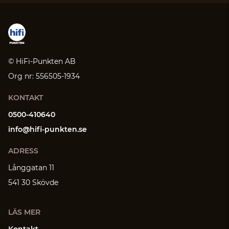
© HiFi-Punkten AB
Org nr: 556505-1934
KONTAKT
0500-410640
info@hifi-punkten.se
ADRESS
Långgatan 11
541 30 Skövde
LÄS MER