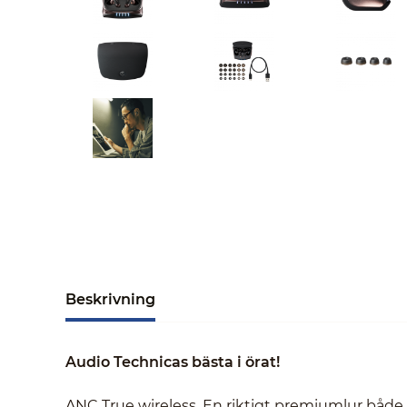
Beskrivning
Audio Technicas bästa i örat!
ANC True wireless. En riktigt premiumlur både til