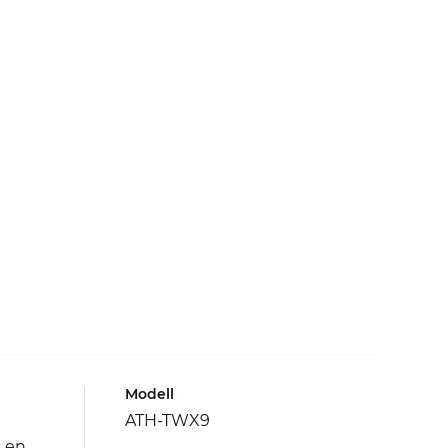
Modell
ATH-TWX9
i en