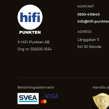
KONTAKT
0500-410640
info@hifi-punkte
ADRESS
Långgatan 11
© HiFi-Punkten AB
541 30 Skövde
Org nr: 556505-1934
Betalningsalternativ
Handla s