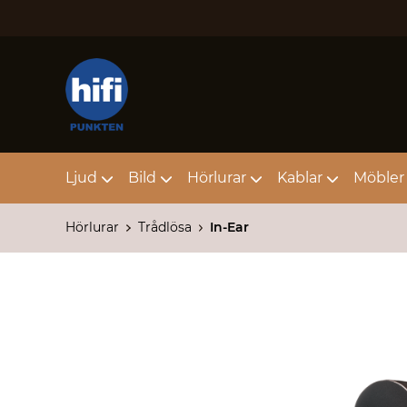
Ljud
Bild
Hörlurar
Kablar
Möbler 
Hörlurar
Trådlösa
In-Ear