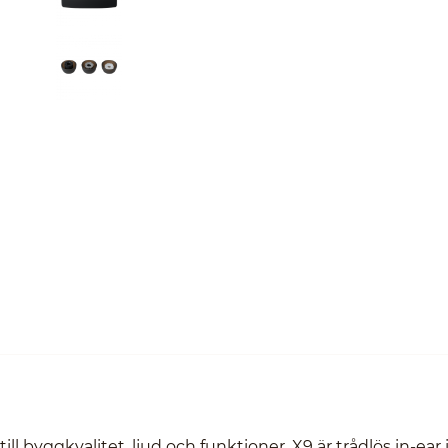
l byggkvalitet, ljud och funktioner. X9 är trådlös in-ear 