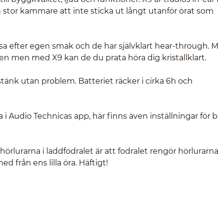
stor kammare att inte sticka ut långt utanför örat som
a efter egen smak och de har självklart hear-through. 
n men med X9 kan de du prata höra dig kristallklart.
stänk utan problem. Batteriet räcker i cirka 6h och
 i Audio Technicas app, här finns även inställningar för 
 hörlurarna i laddfodralet är att fodralet rengör hörlurar
d från ens lilla öra. Häftigt!