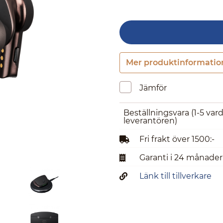
Mer produktinformatio
Jämför
Beställningsvara
(1-5 var
leverantören)
Fri frakt över 1500:-
Garanti i 24 månader
Länk till tillverkare