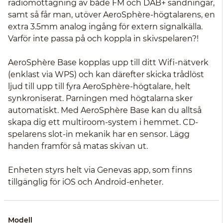
radiomottagning av både FM och DAB+ sändningar,
samt så får man, utöver AeroSphère-högtalarens, en
extra 3.5mm analog ingång för extern signalkälla.
Varför inte passa på och koppla in skivspelaren?!
AeroSphère Base kopplas upp till ditt Wifi-nätverk
(enklast via WPS) och kan därefter skicka trådlöst
ljud till upp till fyra AeroSphère-högtalare, helt
synkroniserat. Parningen med högtalarna sker
automatiskt. Med AeroSphère Base kan du alltså
skapa dig ett multiroom-system i hemmet. CD-
spelarens slot-in mekanik har en sensor. Lägg
handen framför så matas skivan ut.
Enheten styrs helt via Genevas app, som finns
tillgänglig för iOS och Android-enheter.
Modell