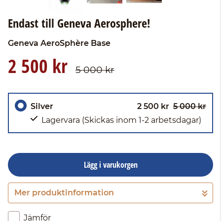
Endast till Geneva Aerosphere!
Geneva
AeroSphère Base
2 500 kr
5 000 kr
Silver
2 500 kr
5 000 kr
Lagervara
(Skickas inom 1-2 arbetsdagar)
Lägg i varukorgen
Mer produktinformation
Gå till kassan
Jämför