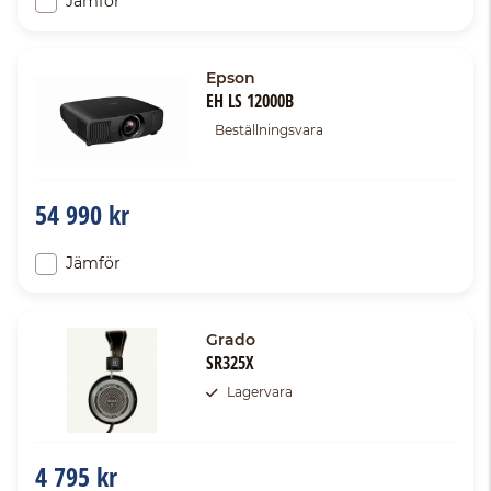
Jämför
Epson
EH LS 12000B
Beställningsvara
54 990 kr
Jämför
Grado
SR325X
Lagervara
4 795 kr