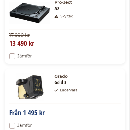
Pro-Ject
A2
Skyltex
17 990 kr
13 490 kr
Jämför
Grado
Gold 3
Lagervara
Från
1 495 kr
Jämför