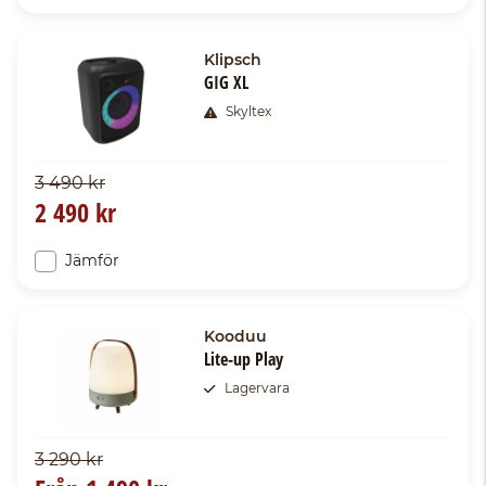
Klipsch
GIG XL
Skyltex
3 490 kr
2 490 kr
Jämför
Kooduu
Lite-up Play
Lagervara
3 290 kr