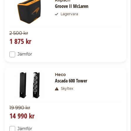
Klipsch
Groove II McLaren
Lagervara
2 500 kr
1 875 kr
Jämför
Heco
Ascada 600 Tower
Skyltex
19 990 kr
14 990 kr
Jämför