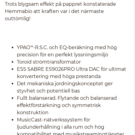
Trots blygsam effekt på pappret konstaterade
Hemmabio att kraften var i det närmaste
outtömlig!
YPAO™-R.S.C. och EQ-beräkning med hög
precision för en perfekt lyssningsmiljö
Toroid strömtransformator
ESS SABRE ES9026PRO Ultra DAC för ultimat
konvertering med höga prestanda
Det mekaniska jordningskonceptet ger
styvhet och potentiell bas
Fullt balanserad. Flytande och balanserad
effektförstärkning och symmetrisk
konstruktion
MusicCast-nätverkssystem för
ljudunderhållning i alla rum och hög
kompatibilitet med musikstreamingtjänster