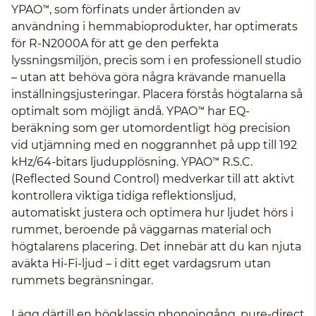
YPAO™, som förfinats under årtionden av
användning i hemmabioprodukter, har optimerats
för R-N2000A för att ge den perfekta
lyssningsmiljön, precis som i en professionell studio
– utan att behöva göra några krävande manuella
inställningsjusteringar. Placera förstås högtalarna så
optimalt som möjligt ändå. YPAO™ har EQ-
beräkning som ger utomordentligt hög precision
vid utjämning med en noggrannhet på upp till 192
kHz/64-bitars ljudupplösning. YPAO™ R.S.C.
(Reflected Sound Control) medverkar till att aktivt
kontrollera viktiga tidiga reflektionsljud,
automatiskt justera och optimera hur ljudet hörs i
rummet, beroende på väggarnas material och
högtalarens placering. Det innebär att du kan njuta
aväkta Hi-Fi-ljud – i ditt eget vardagsrum utan
rummets begränsningar.
Lägg därtill en högklassig phonoingång, pure-direct