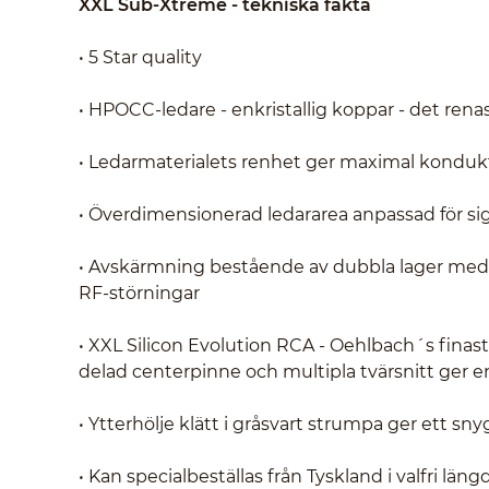
XXL Sub-Xtreme - tekniska fakta
• 5 Star quality
• HPOCC-ledare - enkristallig koppar - det ren
• Ledarmaterialets renhet ger maximal konduktans
• Överdimensionerad ledararea anpassad för si
• Avskärmning bestående av dubbla lager med si
RF-störningar
• XXL Silicon Evolution RCA - Oehlbach´s finas
delad centerpinne och multipla tvärsnitt ger en i
• Ytterhölje klätt i gråsvart strumpa ger ett s
• Kan specialbeställas från Tyskland i valfri läng