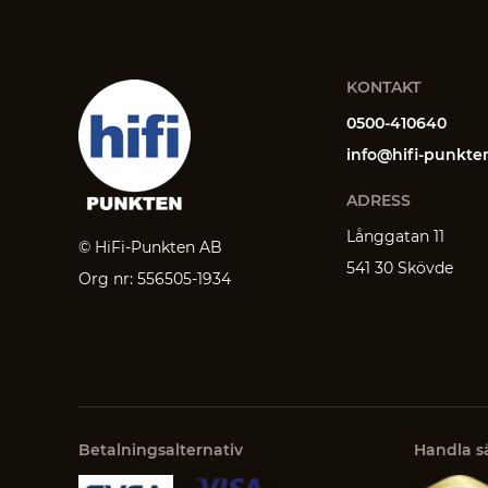
KONTAKT
0500-410640
info@hifi-punkte
ADRESS
Långgatan 11
© HiFi-Punkten AB
541 30 Skövde
Org nr: 556505-1934
Betalningsalternativ
Handla s