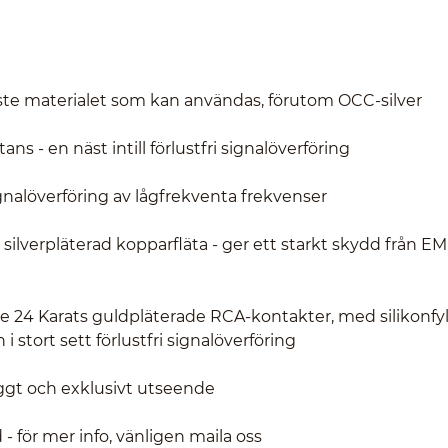
aste materialet som kan användas, förutom OCC-silver
 - en näst intill förlustfri signalöverföring
gnalöverföring av lågfrekventa frekvenser
lverpläterad kopparfläta - ger ett starkt skydd från E
te 24 Karats guldpläterade RCA-kontakter, med silikonfyl
 stort sett förlustfri signalöverföring
nyggt och exklusivt utseende
d - för mer info, vänligen maila oss