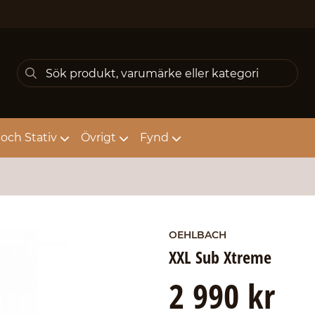
och Stativ
Övrigt
Fynd
OEHLBACH
XXL Sub Xtreme
2 990 kr