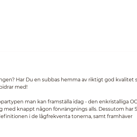
gen? Har Du en subbas hemma av riktigt god kvalitet 
bidrar med!
rtypen man kan framställa idag - den enkristalliga O
ing med knappt någon förvrängnings alls. Dessutom har 
efinitionen i de lågfrekventa tonerna, samt framhäver