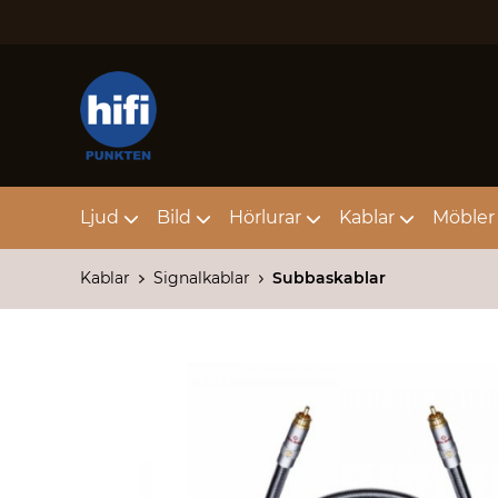
Ljud
Bild
Hörlurar
Kablar
Möbler 
Kablar
Signalkablar
Subbaskablar