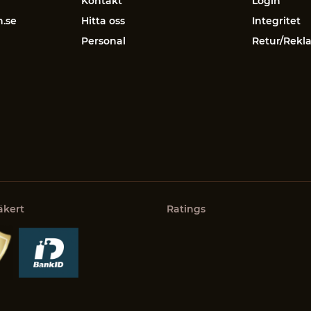
Kontakt
Login
n.se
Hitta oss
Integritet
Personal
Retur/Rekl
äkert
Ratings