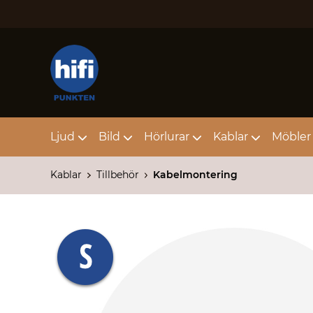
Ljud
Bild
Hörlurar
Kablar
Möbler 
Kablar
Tillbehör
Kabelmontering