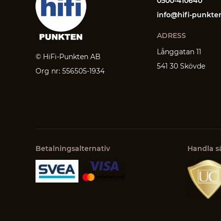
0500-410640
info@hifi-punkte
ADRESS
Långgatan 11
© HiFi-Punkten AB
541 30 Skövde
Org nr: 556505-1934
Betalningsalternativ
Handla s