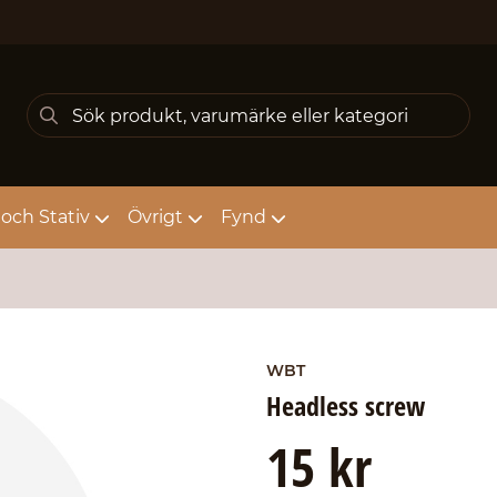
och Stativ
Övrigt
Fynd
WBT
Headless screw
15 kr