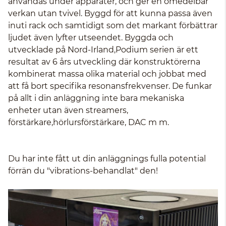
användas under apparater, och ger en omedelbar
verkan utan tvivel. Byggd för att kunna passa även
inuti rack och samtidigt som det markant förbättrar
ljudet även lyfter utseendet. Byggda och
utvecklade på Nord-Irland,Podium serien är ett
resultat av 6 års utveckling där konstruktörerna
kombinerat massa olika material och jobbat med
att få bort specifika resonansfrekvenser. De funkar
på allt i din anläggning inte bara mekaniska
enheter utan även streamers,
förstärkare,hörlursförstärkare, DAC m m.
Du har inte fått ut din anläggnings fulla potential
förrän du "vibrations-behandlat" den!