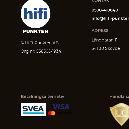
KONTAKT
0500-410640
info@hifi-punkte
ADRESS
Långgatan 11
© HiFi-Punkten AB
541 30 Skövde
Org nr: 556505-1934
Betalningsalternativ
Handla s