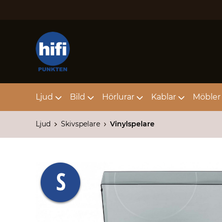
Ljud
Bild
Hörlurar
Kablar
Möbler 
Ljud
Skivspelare
Vinylspelare