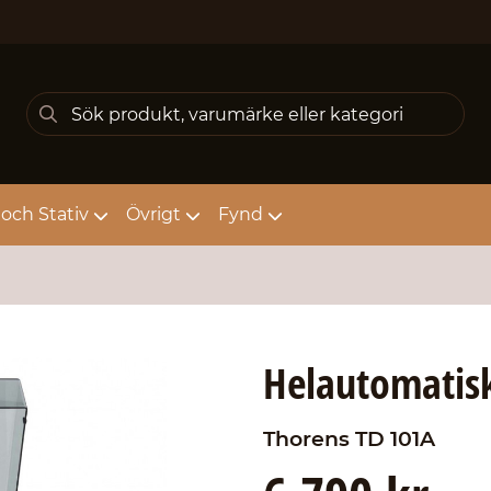
och Stativ
Övrigt
Fynd
Helautomatisk
Thorens
TD 101A