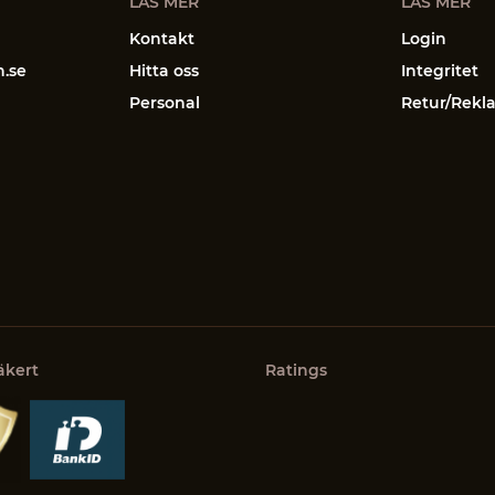
LÄS MER
LÄS MER
Kontakt
Login
n.se
Hitta oss
Integritet
Personal
Retur/Rekl
äkert
Ratings