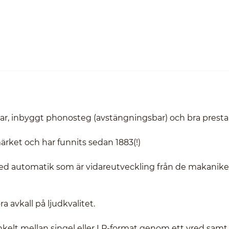
ar, inbyggt phonosteg (avstängningsbar) och bra prest
rket och har funnits sedan 1883(!)
med automatik som är vidareutveckling från de makanike
 avkall på ljudkvalitet.
nkelt mellan singel eller LP-format genom ett vred samt