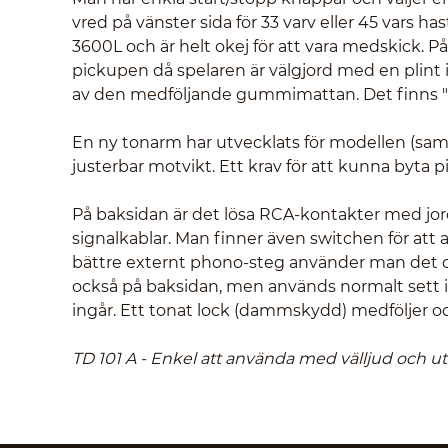
vred på vänster sida för 33 varv eller 45 vars 
3600L och är helt okej för att vara medskick. P
pickupen då spelaren är välgjord med en plint 
av den medföljande gummimattan. Det finns "hö
En ny tonarm har utvecklats för modellen (sa
justerbar motvikt. Ett krav för att kunna byta p
På baksidan är det lösa RCA-kontakter med jord
signalkablar. Man finner även switchen för att
bättre externt phono-steg använder man det och
också på baksidan, men används normalt sett 
ingår. Ett tonat lock (dammskydd) medföljer ock
TD 101 A - Enkel att använda med välljud och u