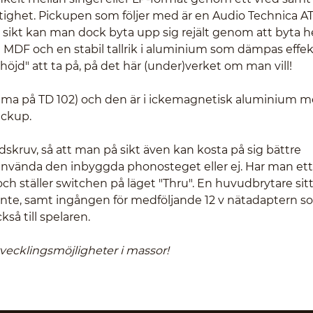
hastighet. Pickupen som följer med är en Audio Technica A
å sikt kan man dock byta upp sig rejält genom att byta h
i MDF och en stabil tallrik i aluminium som dämpas effek
jd" att ta på, på det här (under)verket om man vill!
mma på TD 102) och den är i ickemagnetisk aluminium 
ickup.
skruv, så att man på sikt även kan kosta på sig bättre
 använda den inbyggda phonosteget eller ej. Har man ett
 ställer switchen på läget "Thru". En huvudbrytare sit
inte, samt ingången för medföljande 12 v nätadaptern 
så till spelaren.
tvecklingsmöjligheter i massor!