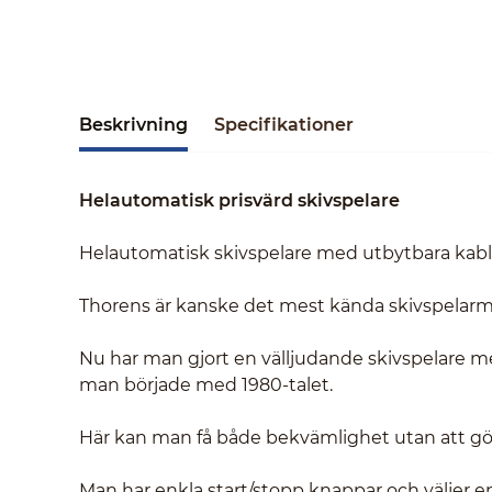
Beskrivning
Specifikationer
Helautomatisk prisvärd skivspelare
Helautomatisk skivspelare med utbytbara kabl
Thorens är kanske det mest kända skivspelarmä
Nu har man gjort en välljudande skivspelare 
man började med 1980-talet.
Här kan man få både bekvämlighet utan att göra
Man har enkla start/stopp knappar och väljer e