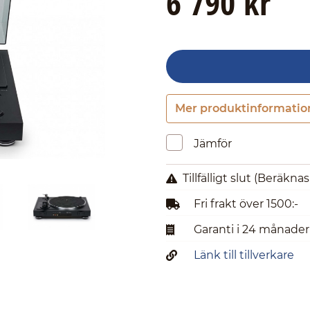
6 790 kr
Mer produktinformatio
Jämför
Tillfälligt slut
(Beräknas 
Fri frakt över 1500:-
Garanti i 24 månader
Länk till tillverkare