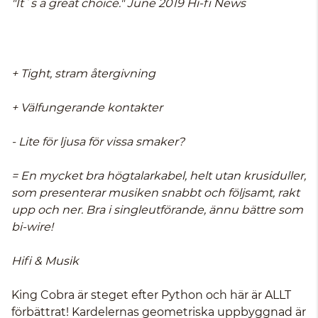
"It´s a great choice." June 2019 Hi-fi News
+ Tight, stram återgivning
+ Välfungerande kontakter
- Lite för ljusa för vissa smaker?
= En mycket bra högtalarkabel, helt utan krusiduller,
som presenterar musiken snabbt och följsamt, rakt
upp och ner. Bra i singleutförande, ännu bättre som
bi-wire!
Hifi & Musik
King Cobra är steget efter Python och här är ALLT
förbättrat! Kardelernas geometriska uppbyggnad är