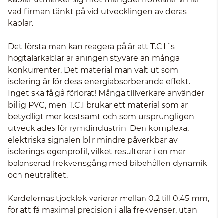
vad firman tänkt på vid utvecklingen av deras
kablar.
Det första man kan reagera på är att T.C.I´s
högtalarkablar är aningen styvare än många
konkurrenter. Det material man valt ut som
isolering är för dess energiabsorberande effekt.
Inget ska få gå förlorat! Många tillverkare använder
billig PVC, men T.C.I brukar ett material som är
betydligt mer kostsamt och som ursprungligen
utvecklades för rymdindustrin! Den komplexa,
elektriska signalen blir mindre påverkbar av
isolerings egenprofil, vilket resulterar i en mer
balanserad frekvensgång med bibehållen dynamik
och neutralitet.
Kardelernas tjocklek varierar mellan 0.2 till 0.45 mm,
för att få maximal precision i alla frekvenser, utan