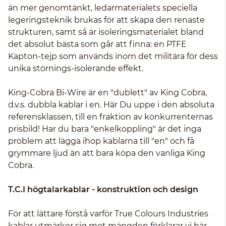
än mer genomtänkt, ledarmaterialets speciella
legeringsteknik brukas för att skapa den renaste
strukturen, samt så är isoleringsmaterialet bland
det absolut bästa som går att finna: en PTFE
Kapton-tejp som används inom det militära för dess
unika störnings-isolerande effekt.
King-Cobra Bi-Wire är en "dublett" av King Cobra,
d.v.s. dubbla kablar i en. Här Du uppe i den absoluta
referensklassen, till en fraktion av konkurrenternas
prisbild! Har du bara "enkelkoppling" är det inga
problem att lägga ihop kablarna till "en" och få
grymmare ljud än att bara köpa den vanliga King
Cobra.
T.C.I högtalarkablar - konstruktion och design
För att lättare förstå varför True Colours Industries
kablar utmärker sig mot mängden förklarar vi här