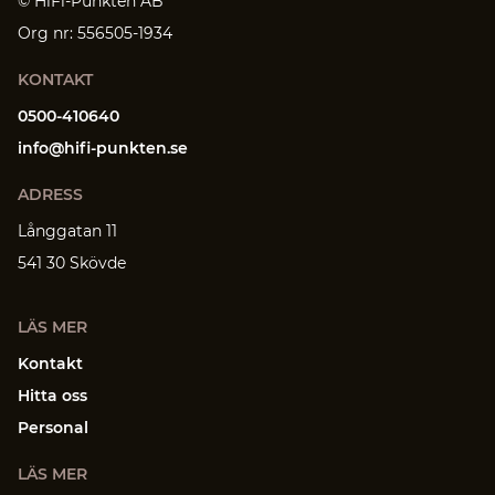
© HiFi-Punkten AB
Org nr: 556505-1934
KONTAKT
0500-410640
info@hifi-punkten.se
ADRESS
Långgatan 11
541 30 Skövde
LÄS MER
Kontakt
Hitta oss
Personal
LÄS MER