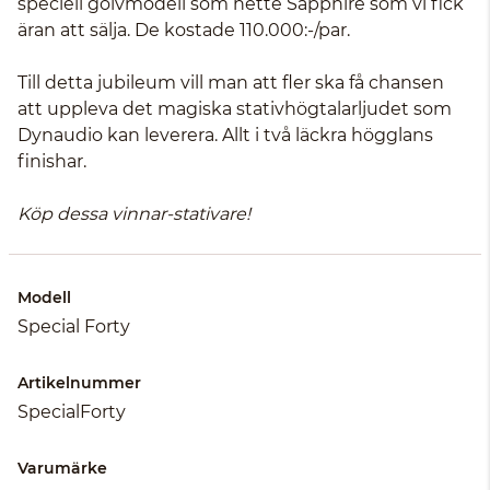
speciell golvmodell som hette Sapphire som vi fick
äran att sälja. De kostade 110.000:-/par.
Till detta jubileum vill man att fler ska få chansen
att uppleva det magiska stativhögtalarljudet som
Dynaudio kan leverera. Allt i två läckra högglans
finishar.
Köp dessa vinnar-stativare!
Modell
Special Forty
Artikelnummer
SpecialForty
Varumärke