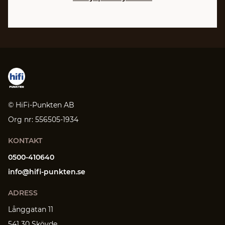
© HiFi-Punkten AB
Org nr: 556505-1934
KONTAKT
0500-410640
info@hifi-punkten.se
ADRESS
Långgatan 11
541 30 Skövde