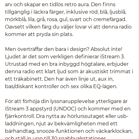
arv och skapar en tidlös retro aura. Den finns
tillgänglig i läckra färger, inklusive röd, blå, ljusblå,
mörkblå, lila, grå, rosa, gul, svart och cremefärgad.
Oavsett vilken färg du väljer lovar vi att denna radio
kommer att pryda sin plats.
Men överträffar den bara i design? Absolut inte!
Ljudet är det som verkligen definierar iStream 3.
Utrustad med en bra inbyggd högtalare, erbjuder
denna radio ett klart ljud som är akustiskt trimmat i
ett träkabinett. Den har även linje ut, aux in,
bas/diskant kontroller och sex olika EQ-lägen.
För att förhöja din lyssnarupplevelse ytterligare är
iStream 3 appstyrd (UNDOC) och kommer med en
fjärrkontroll. Dra nytta av hörlurssutaget eller usb-
laddningen, njut av bekvämligheten med ett
bärhandtag, snooze-funktionen och väckarklockan,
och ställ in upp till 30 snabbvalsstationer.