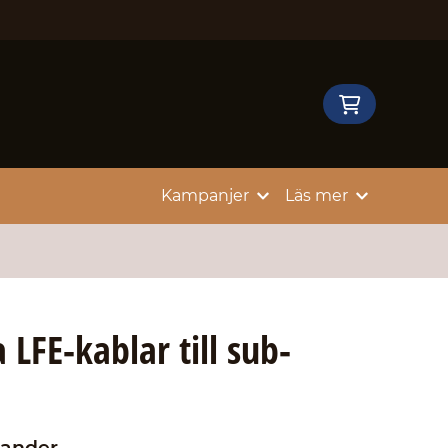
Kampanjer
Läs mer
 LFE-kablar till sub-
ander