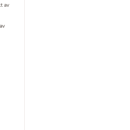
t av
 av