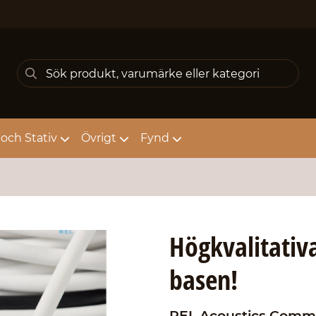
och Stativ
Övrigt
Fynd
Högkvalitativa
basen!
REL Acoustics
Comm