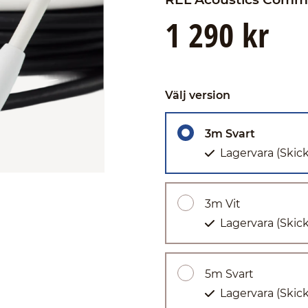
1 290 kr
Välj version
3m Svart
Lagervara
(Skic
3m Vit
Lagervara
(Skic
5m Svart
Lagervara
(Skic