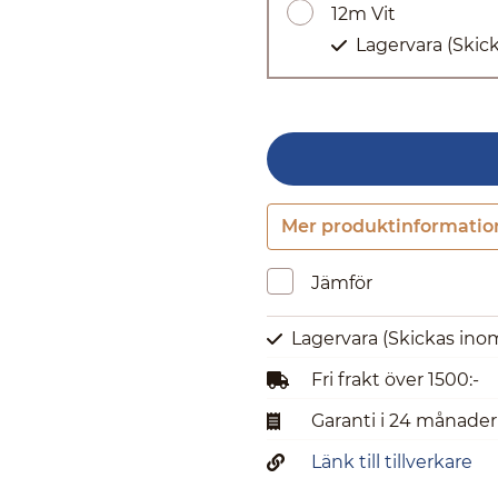
12m Vit
Lagervara
(Skic
Mer produktinformatio
Jämför
Lagervara
(Skickas ino
Fri frakt över 1500:-
Garanti i 24 månader
Länk till tillverkare