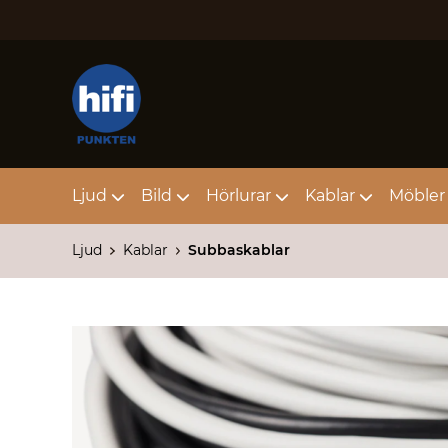
Ljud
Bild
Hörlurar
Kablar
Möbler 
Ljud
Kablar
Subbaskablar