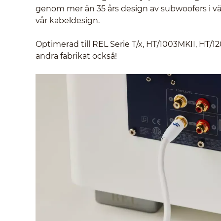
genom mer än 35 års design av subwoofers i värl
vår kabeldesign.
Optimerad till REL Serie T/x, HT/1003MKII, HT/1
andra fabrikat också!