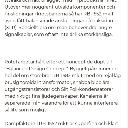
tweaks och fått tillägget "mkII" i produktnamnet.
Utöver mer noggrant utvalda komponenter och
finslipningar i kretsbanorna så har RB-1552 mkII
även fått balanserade anslutningar på baksidan
(XLR). Speciellt bra om man behöver dra längre
signalkablar, som oftast inte är lika störkänsliga.
Rotel arbetar hårt efter ett koncept de döpt till
"Balanced Design Concept". Bygget påminner en
hel del om storebror RB-1582 mkII, med en rejäl låg-
brusig toroidal-transformator, snabba bipolära
utgångstransistorer och Slit Foil-kondensatorer
med riktigt fina ljudegenskaper. Kanalerna är
separerade från varandra för att kunna interferera
så lite som möjligt.
Dämpfaktorn i RB-1552 mkII är superfina och klart