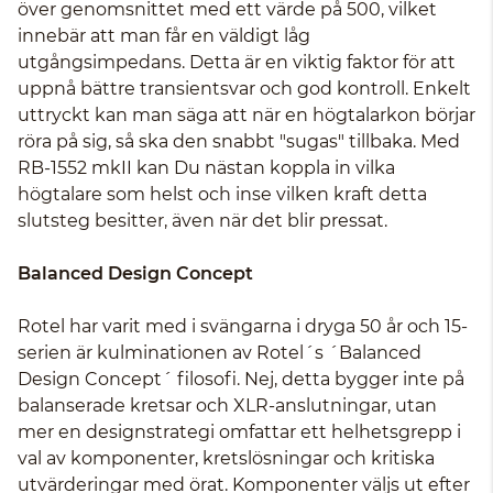
över genomsnittet med ett värde på 500, vilket
innebär att man får en väldigt låg
utgångsimpedans. Detta är en viktig faktor för att
uppnå bättre transientsvar och god kontroll. Enkelt
uttryckt kan man säga att när en högtalarkon börjar
röra på sig, så ska den snabbt "sugas" tillbaka. Med
RB-1552 mkII kan Du nästan koppla in vilka
högtalare som helst och inse vilken kraft detta
slutsteg besitter, även när det blir pressat.
Balanced Design Concept
Rotel har varit med i svängarna i dryga 50 år och 15-
serien är kulminationen av Rotel´s ´Balanced
Design Concept´ filosofi. Nej, detta bygger inte på
balanserade kretsar och XLR-anslutningar, utan
mer en designstrategi omfattar ett helhetsgrepp i
val av komponenter, kretslösningar och kritiska
utvärderingar med örat. Komponenter väljs ut efter