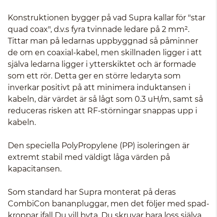
Konstruktionen bygger på vad Supra kallar för "star
quad coax", d.v.s fyra tvinnade ledare på 2 mm².
Tittar man på ledarnas uppbyggnad så påminner
de om en coaxial-kabel, men skillnaden ligger i att
själva ledarna ligger i ytterskiktet och är formade
som ett rör. Detta ger en större ledaryta som
inverkar positivt på att minimera induktansen i
kabeln, där värdet är så lågt som 0.3 uH/m, samt så
reduceras risken att RF-störningar snappas upp i
kabeln.
Den speciella PolyPropylene (PP) isoleringen är
extremt stabil med väldigt låga värden på
kapacitansen.
Som standard har Supra monterat på deras
CombiCon bananpluggar, men det följer med spad-
kroppar ifall Du vill byta. Du skruvar bara loss själva