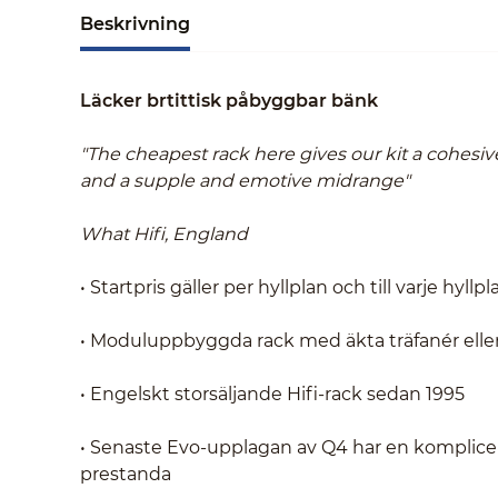
Beskrivning
Läcker brtittisk påbyggbar bänk
"The cheapest rack here gives our kit a cohesiv
and a supple and emotive midrange"
What Hifi, England
• Startpris gäller per hyllplan och till varje hyl
• Moduluppbyggda rack med äkta träfanér eller
• Engelskt storsäljande Hifi-rack sedan 1995
• Senaste Evo-upplagan av Q4 har en komplicer
prestanda