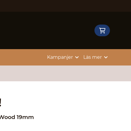
Kampanjer
Läs mer
!
 Wood 19mm