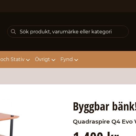
och Stativ
Övrigt
Fynd
Byggbar bänk
Quadraspire
Q4 Evo