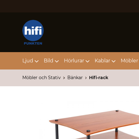
Ljud
Bild
Hörlurar
Kablar
Möbler 
Möbler och Stativ
Bänkar
Hifi-rack