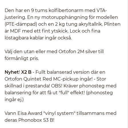
Den har en 9 tums kolfibertonarm med VTA-
justering. En ny motorupphängning för modellen
(PTE-dämpad) och en 2 kg tung akryltallrik. Plinten
är MDF med ett fint ytskick. Lock och fina
löstagbara kablar ingår också.
Välj den utan eller med Ortofon 2M silver till
förmånligt pris.
Nyhet
!
X2 B
- Fullt balanserad version där en
Ortofon Quintet Red MC-pickup ingår! - Stor
skillnad i prestanda! OBS! Kräver phonosteg med
balansering för att få ut "full" effekt! (phonosteg
ingår ej.)
Vann Eisa Award "vinyl system" tillsammans med
deras Phonobox S3 B!