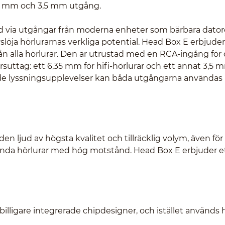
35 mm och 3,5 mm utgång.
jud via utgångar från moderna enheter som bärbara dator
vslöja hörlurarnas verkliga potential. Head Box E erbjuder
 från alla hörlurar. Den är utrustad med en RCA-ingång för
ursuttag: ett 6,35 mm för hifi-hörlurar och ett annat 3,5 
de lyssningsupplevelser kan båda utgångarna användas
en ljud av högsta kvalitet och tillräcklig volym, även fö
vända hörlurar med hög motstånd. Head Box E erbjuder et
billigare integrerade chipdesigner, och istället används 