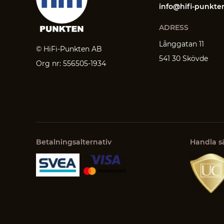
info@hifi-punkte
ADRESS
Långgatan 11
© HiFi-Punkten AB
541 30 Skövde
Org nr: 556505-1934
Betalningsalternativ
Handla s