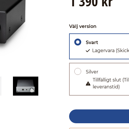
1 390 kr
Välj version
Svart
Lagervara
(Skic
Silver
Tillfälligt slut
(Ti
leveranstid)