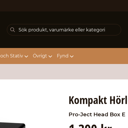
och Stativ
Övrigt
Fynd
Kompakt Hörl
Pro-Ject
Head Box E