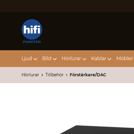
Ljud
Bild
Hörlurar
Kablar
Möbler 
Hörlurar
Tillbehör
Förstärkare/DAC