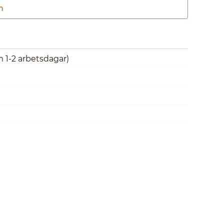
n
Gå till kassan
m 1-2 arbetsdagar)