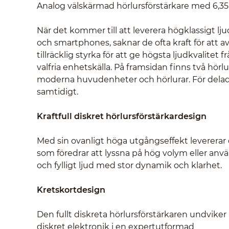
Analog välskärmad hörlursförstärkare med 6,
När det kommer till att leverera högklassigt l
och smartphones, saknar de ofta kraft för att a
tillräcklig styrka för att ge högsta ljudkvalitet
valfria enhetskälla. På framsidan finns två hörl
moderna huvudenheter och hörlurar. För dela
samtidigt.
Kraftfull diskret hörlursförstärkardesign
Med sin ovanligt höga utgångseffekt levererar d
som föredrar att lyssna på hög volym eller an
och fylligt ljud med stor dynamik och klarhet.
Kretskortdesign
Den fullt diskreta hörlursförstärkaren undviker 
diskret elektronik i en expertutformad