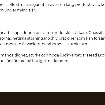
nella effektmätningar utan även en lång produktlivscyke
ion under många år.
att skapa denna prisvärda hörlursförstärkare. Chassit ä
ektromagnetiska störningar och vibrationer som kan försä
lelementen är vackert bearbetade i aluminium.
 mångsidighet, styrka och höga ljudkvalitet, är Head Box
örlursförstärkare på budgetmarknaden!