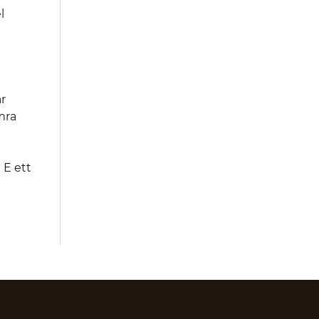
l
r
mra
 E ett