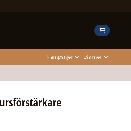
Kampanjer
Läs mer
ursförstärkare