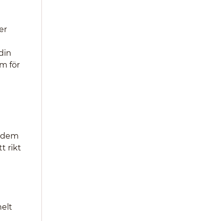
er
 din
mm för
r dem
t rikt
helt