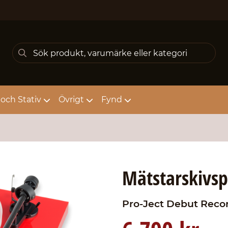
och Stativ
Övrigt
Fynd
Mätstarskivsp
Pro-Ject
Debut Recor