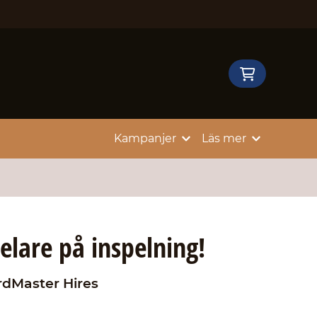
Kampanjer
Läs mer
elare på inspelning!
dMaster Hires