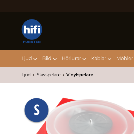
Ljud
Bild
Hörlurar
Kablar
Möbler 
Ljud
Skivspelare
Vinylspelare