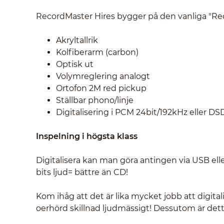
RecordMaster Hires bygger på den vanliga "Re
Akryltallrik
Kolfiberarm (carbon)
Optisk ut
Volymreglering analogt
Ortofon 2M red pickup
Ställbar phono/linje
Digitalisering i PCM 24bit/192kHz eller D
Inspelning i högsta klass
Digitalisera kan man göra antingen via USB elle
bits ljud= bättre än CD!
Kom ihåg att det är lika mycket jobb att digita
oerhörd skillnad ljudmässigt! Dessutom är dett