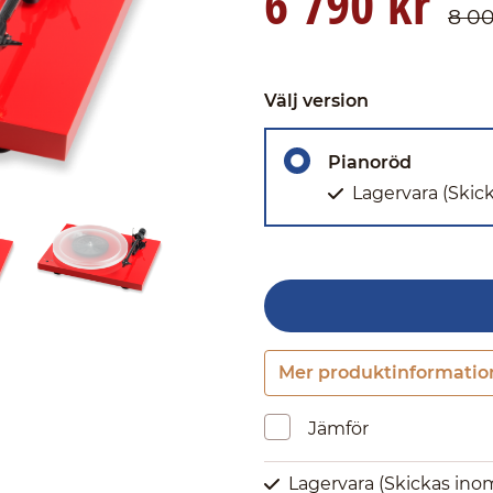
6 790 kr
8 00
Välj version
Pianoröd
Lagervara
(Skic
Mer produktinformatio
Jämför
Lagervara
(Skickas ino