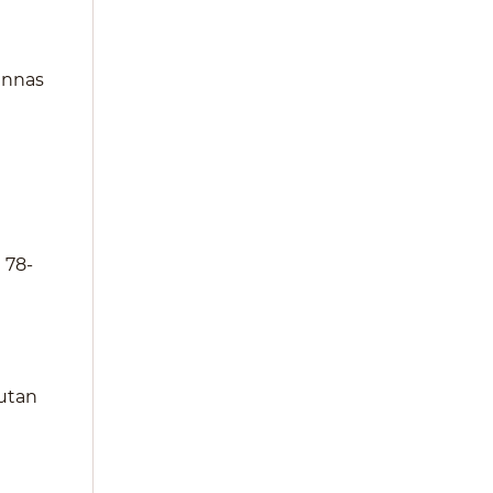
innas
 78-
 utan