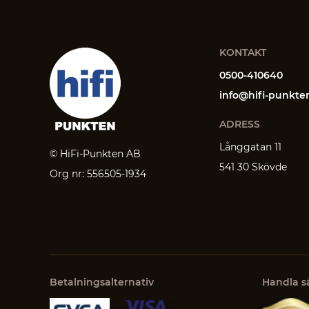
KONTAKT
0500-410640
info@hifi-punkte
ADRESS
Långgatan 11
© HiFi-Punkten AB
541 30 Skövde
Org nr: 556505-1934
Betalningsalternativ
Handla s