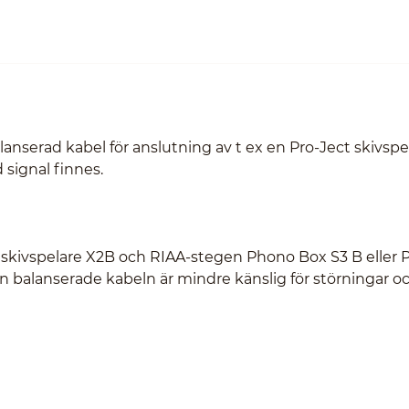
anserad kabel för anslutning av t ex en Pro-Ject skivspe
d signal finnes.
ts skivspelare X2B och RIAA-stegen Phono Box S3 B eller
en balanserade kabeln är mindre känslig för störningar o