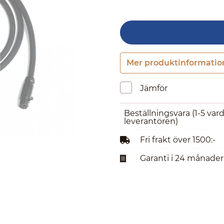
Mer produktinformatio
Jämför
Beställningsvara
(1-5 var
leverantören)
Fri frakt över 1500:-
Garanti i 24 månader