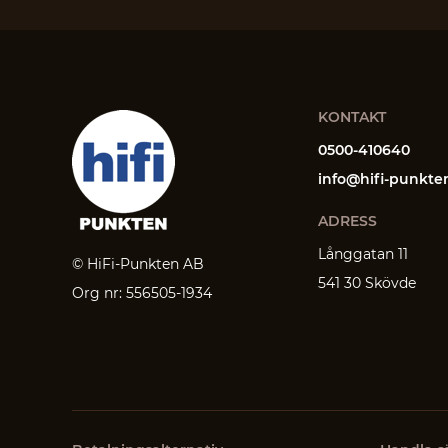
KONTAKT
0500-410640
info@hifi-punkte
ADRESS
Långgatan 11
© HiFi-Punkten AB
541 30 Skövde
Org nr: 556505-1934