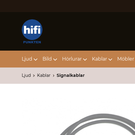
Ljud
Bild
Hörlurar
Kablar
Möbler 
Ljud
Kablar
Signalkablar