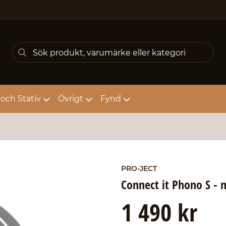
och Stativ
Övrigt
Fynd
PRO-JECT
Connect it Phono S - 
1 490 kr