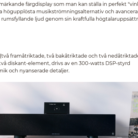
märkande färgdisplay som man kan ställa in perfekt "vin
lera högupplösta musikströmningsalternativ och avancer
kt, rumsfyllande ljud genom sin kraftfulla högtalaruppsätt
å framåtriktade, två bakåtriktade och två nedåtriktade)
vå diskant-element, drivs av en 300-watts DSP-styrd
amik och nyanserade detaljer.