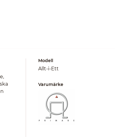
Modell
Allt-i-Ett
e,
nska
Varumärke
en