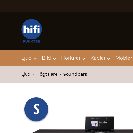
Ljud
Bild
Hörlurar
Kablar
Möbler 
Ljud
Högtalare
Soundbars