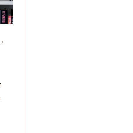
ka
s,
a