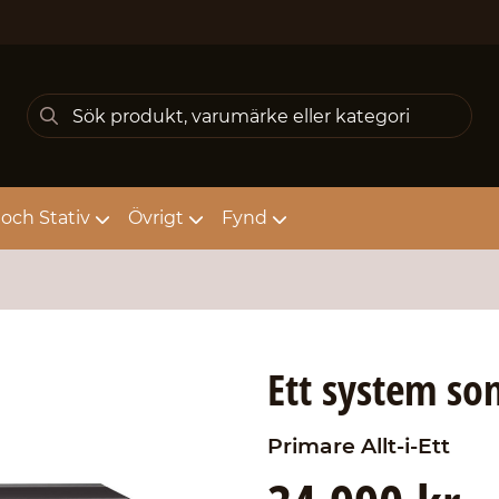
och Stativ
Övrigt
Fynd
Ett system som
Primare
Allt-i-Ett