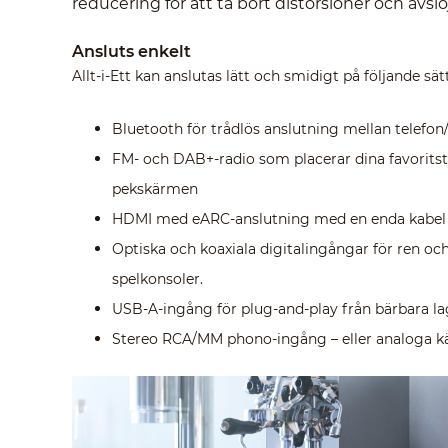
reducering för att ta bort distorsioner och avslö
Ansluts enkelt
Allt-i-Ett kan anslutas lätt och smidigt på följande sätt
Bluetooth för trådlös anslutning mellan telefon
FM- och DAB+-radio som placerar dina favorits
pekskärmen
HDMI med eARC-anslutning med en enda kabel fö
Optiska och koaxiala digitalingångar för ren och
spelkonsoler.
USB-A-ingång för plug-and-play från bärbara la
Stereo RCA/MM phono-ingång – eller analoga käll