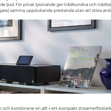
nde ljud. För privat lyssnande ger trådbundna och trådlö
gare) samma uppslukande prestanda utan att störa andr
ljöer och kombinerar en allt-i-ett-kompakt streamerförstär