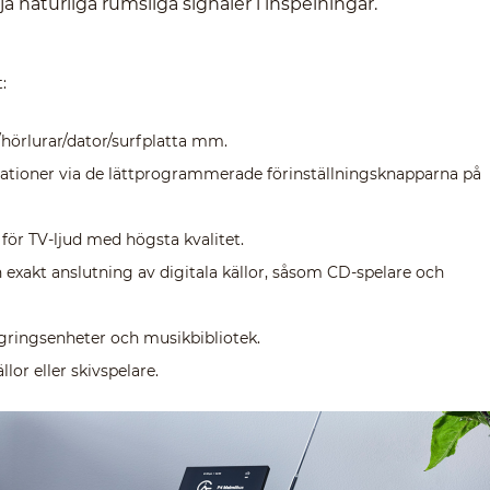
ja naturliga rumsliga signaler i inspelningar.
:
/hörlurar/dator/surfplatta mm.
tationer via de lättprogrammerade förinställningsknapparna på
r TV-ljud med högsta kvalitet.
 exakt anslutning av digitala källor, såsom CD-spelare och
gringsenheter och musikbibliotek.
or eller skivspelare.