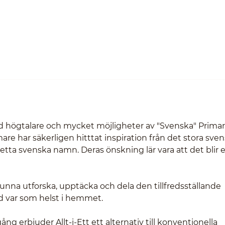
ed högtalare och mycket möjligheter av "Svenska" Primar
are har säkerligen hitttat inspiration från det stora sve
ta svenska namn. Deras önskning lär vara att det blir 
ka kunna utforska, upptäcka och dela den tillfredsställande
ud var som helst i hemmet.
rbjuder Allt-i-Ett ett alternativ till konventionella