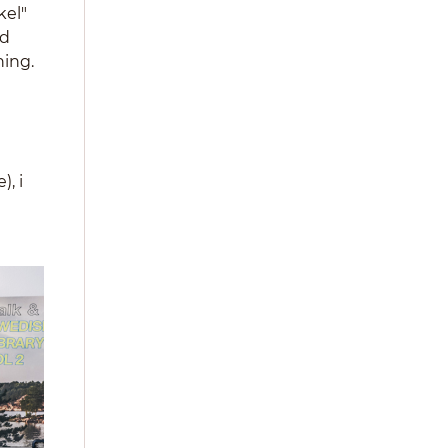
kel"
ad
ning.
, i