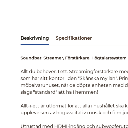
Beskrivning
Specifikationer
Soundbar, Streamer, Förstärkare, Högtalarssystem
Allt du behöver. I ett. Streamingförstärkare m
som har sitt kontor i den "Skånska myllan". Prim
möbelvaruhuset, när de döpte enheten med det
slags "standard" att ha i hemmen!
Allt-i-ett är utformat för att alla i hushållet s
upplevelsen av högkvalitativ musik och filmlj
Utrustad med HDMI-ingång och subwooferutgång e