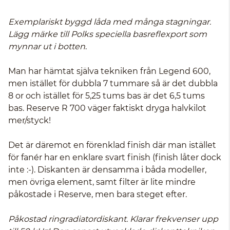
Exemplariskt byggd låda med många stagningar.
Lägg märke till Polks speciella basreflexport som
mynnar ut i botten
.
Man har hämtat själva tekniken från Legend 600,
men istället för dubbla 7 tummare så är det dubbla
8 or och istället för 5,25 tums bas är det 6,5 tums
bas. Reserve R 700 väger faktiskt dryga halvkilot
mer/styck!
Det är däremot en förenklad finish där man istället
för fanér har en enklare svart finish (finish låter dock
inte :-). Diskanten är densamma i båda modeller,
men övriga element, samt filter är lite mindre
påkostade i Reserve, men bara steget efter.
Påkostad ringradiatordiskant. Klarar frekvenser upp