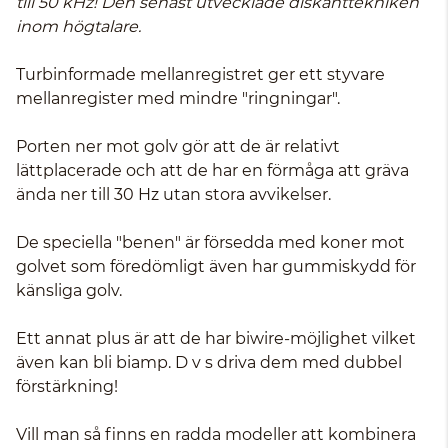
till 50 kHz! Den senast utvecklade diskanttekniken
inom högtalare.
Turbinformade mellanregistret ger ett styvare
mellanregister med mindre "ringningar".
Porten ner mot golv gör att de är relativt
lättplacerade och att de har en förmåga att gräva
ända ner till 30 Hz utan stora avvikelser.
De speciella "benen" är försedda med koner mot
golvet som föredömligt även har gummiskydd för
känsliga golv.
Ett annat plus är att de har biwire-möjlighet vilket
även kan bli biamp. D v s driva dem med dubbel
förstärkning!
Vill man så finns en radda modeller att kombinera