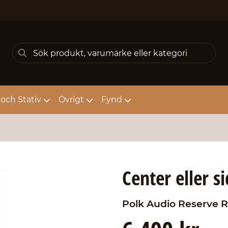
och Stativ
Övrigt
Fynd
Center eller s
Polk Audio
Reserve R