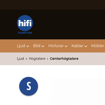
Ljud
Bild
Hörlurar
Kablar
Möbler 
Ljud
Högtalare
Centerhögtalare