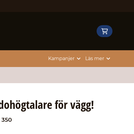
Kampanjer
Läs mer
idohögtalare för vägg!
 350