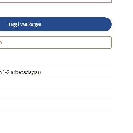
Lägg i varukorgen
n
Gå till kassan
m 1-2 arbetsdagar)