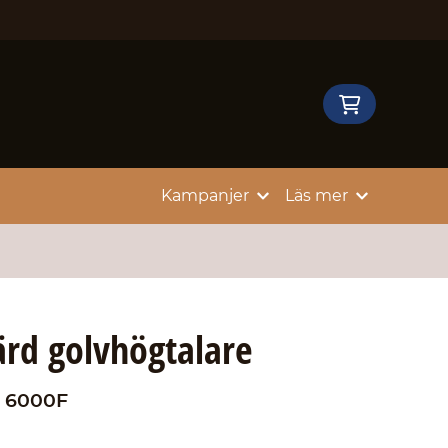
Kampanjer
Läs mer
ärd golvhögtalare
E 6000F