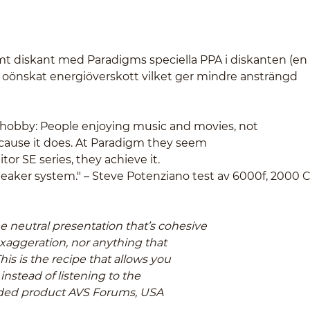
mt diskant med Paradigms speciella PPA i diskanten (en
t oönskat energiöverskott vilket ger mindre ansträngd
e hobby: People enjoying music and movies, not
ause it does. At Paradigm they seem
or SE series, they achieve it.
speaker system." – Steve Potenziano test av 6000f, 2000 
e neutral presentation that’s cohesive
xaggeration, nor anything that
is is the recipe that allows you
instead of listening to the
nded product AVS Forums, USA