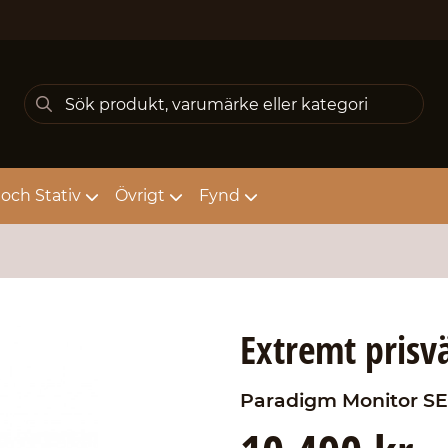
och Stativ
Övrigt
Fynd
Extremt prisv
Paradigm
Monitor S