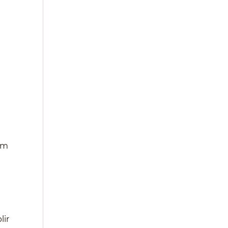
om
lir