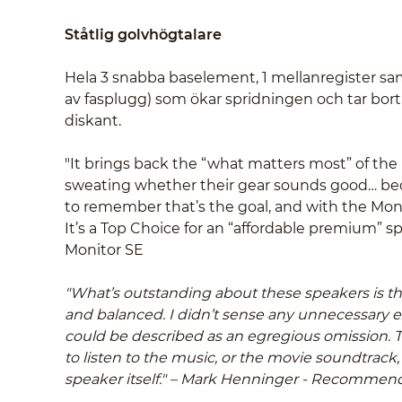
Ståtlig golvhögtalare
Hela 3 snabba baselement, 1 mellanregister sa
av fasplugg) som ökar spridningen och tar bor
diskant.
"It brings back the “what matters most” of th
sweating whether their gear sounds good… bec
to remember that’s the goal, and with the Monit
It’s a Top Choice for an “affordable premium” 
Monitor SE
"What’s outstanding about these speakers is th
and balanced. I didn’t sense any unnecessary e
could be described as an egregious omission. Th
to listen to the music, or the movie soundtrack, 
speaker itself." – Mark Henninger - Recomme