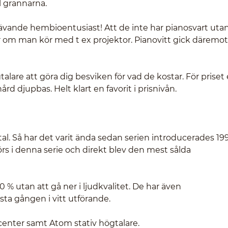
l grannarna.
rävande hembioentusiast! Att de inte har pianosvart uta
r om man kör med t ex projektor. Pianovitt gick däremot
are att göra dig besviken för vad de kostar. För priset
d djupbas. Helt klart en favorit i prisnivån.
ntal. Så har det varit ända sedan serien introducerades 19
s i denna serie och direkt blev den mest sålda
0 % utan att gå ner i ljudkvalitet. De har även
sta gången i vitt utförande.
 center samt Atom stativ högtalare.