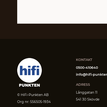
KONTAKT
0500-410640
info@hifi-punkte
ADRESS
Långgatan 11
© HiFi-Punkten AB
541 30 Skövde
Org nr: 556505-1934