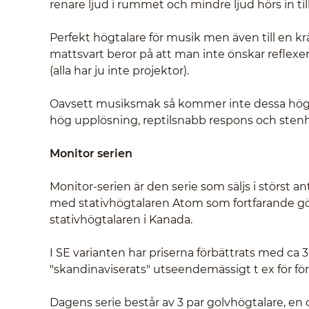
renare ljud i rummet och mindre ljud hörs in til
Perfekt högtalare för musik men även till en k
mattsvart beror på att man inte önskar reflexe
(alla har ju inte projektor).
Oavsett musiksmak så kommer inte dessa högtal
hög upplösning, reptilsnabb respons och stenhår
Monitor serien
Monitor-serien är den serie som säljs i störst a
med stativhögtalaren Atom som fortfarande gör
stativhögtalaren i Kanada.
I SE varianten har priserna förbättrats med ca 3
"skandinaviserats" utseendemässigt t ex för för
Dagens serie består av 3 par golvhögtalare, en