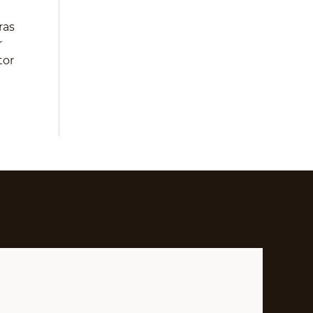
ras
r
tor