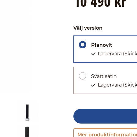
10 490 kr
Välj version
Pianovit
Lagervara
(Skic
Svart satin
Lagervara
(Skic
Mer produktinformatio