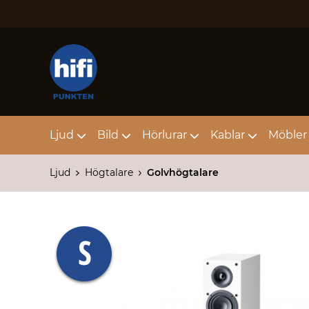
Ljud
Bild
Hörlurar
Kablar
Möbler 
Ljud
Högtalare
Golvhögtalare