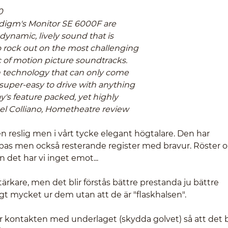
0
adigm's Monitor SE 6000F are
ynamic, lively sound that is
 rock out on the most challenging
of motion picture soundtracks.
n technology that can only come
super-easy to drive with anything
y's feature packed, yet highly
Del Colliano, Hometheatre review
en reslig men i vårt tycke elegant högtalare. Den har
 bas men också resterande register med bravur. Röster 
n det har vi inget emot...
tärkare, men det blir förstås bättre prestanda ju bättre
igt mycket ur dem utan att de är "flaskhalsen".
ar kontakten med underlaget (skydda golvet) så att det b