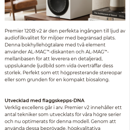
Premier 120B v2 är den perfekta ingången till ljud av
audiofilkvalitet för miljöer med begränsad plats.
Denna bokhyllehögtalare med två element
använder AL-MAC™-diskanten och AL-MAG™-
mellanbasen för att leverera en detaljerad,
uppslukande ljudbild som vida överträffar dess
storlek. Perfekt som ett högpresterande stereopar
eller som grunden för en kompakt biosalong.
Utvecklad med flaggskepps-DNA
Verklig excellens går i arv. Premier v2 innehåller ett
antal tekniker som utvecklats för våra högre serier
och nu optimerats för denna modell. Genom att
använda dessa beprövade, högkvalitativa