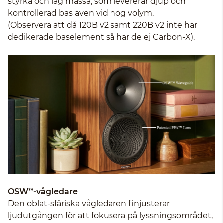
styrka och låg massa, som levererar djup och
kontrollerad bas även vid hög volym.
(Observera att då 120B v2 samt 220B v2 inte har
dedikerade baselement så har de ej Carbon-X).
OSW™-vågledare
Den oblat-sfäriska vågledaren finjusterar
ljudutgången för att fokusera på lyssningsområdet,