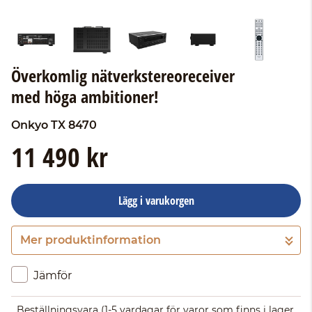
Överkomlig nätverkstereoreceiver
med höga ambitioner!
Onkyo
TX 8470
11 490 kr
Lägg i varukorgen
Mer produktinformation
Gå till kassan
Jämför
Beställningsvara
(1-5 vardagar för varor som finns i lager