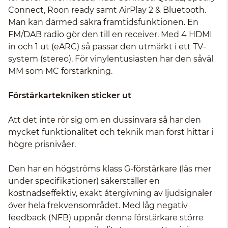
Connect, Roon ready samt AirPlay 2 & Bluetooth.
Man kan därmed säkra framtidsfunktionen. En
FM/DAB radio gör den till en receiver. Med 4 HDMI
in och 1 ut (eARC) så passar den utmärkt i ett TV-
system (stereo). För vinylentusiasten har den såväl
MM som MC förstärkning.
Förstärkartekniken sticker ut
Att det inte rör sig om en dussinvara så har den
mycket funktionalitet och teknik man först hittar i
högre prisnivåer.
Den har en högströms klass G-förstärkare (läs mer
under specifikationer) säkerställer en
kostnadseffektiv, exakt återgivning av ljudsignaler
över hela frekvensområdet. Med låg negativ
feedback (NFB) uppnår denna förstärkare större