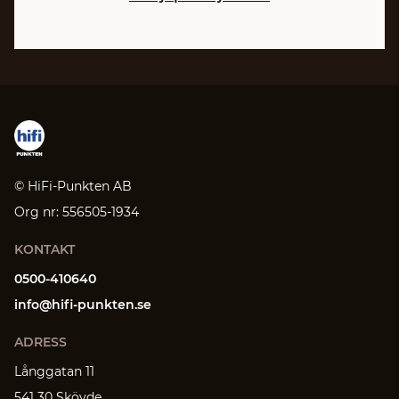
© HiFi-Punkten AB
Org nr: 556505-1934
KONTAKT
0500-410640
info@hifi-punkten.se
ADRESS
Långgatan 11
541 30 Skövde