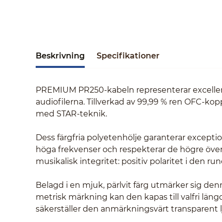
Beskrivning
Specifikationer
PREMIUM PR250-kabeln representerar excellens
audiofilerna. Tillverkad av 99,99 % ren OFC-ko
med STAR-teknik.
Dess färgfria polyetenhölje garanterar excepti
höga frekvenser och respekterar de högre överto
musikalisk integritet: positiv polaritet i den ru
Belagd i en mjuk, pärlvit färg utmärker sig de
metrisk märkning kan den kapas till valfri län
säkerställer den anmärkningsvärt transparent l