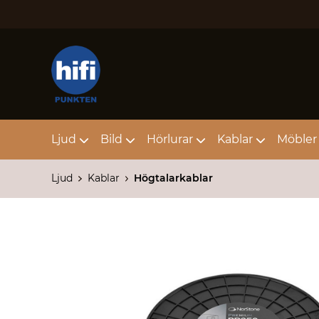
Ljud
Bild
Hörlurar
Kablar
Möbler 
Ljud
Kablar
Högtalarkablar