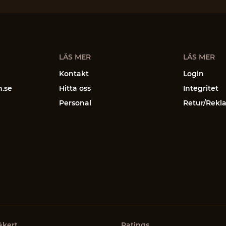
LÄS MER
LÄS MER
Kontakt
Login
n.se
Hitta oss
Integritet
Personal
Retur/Rekl
äkert
Ratings