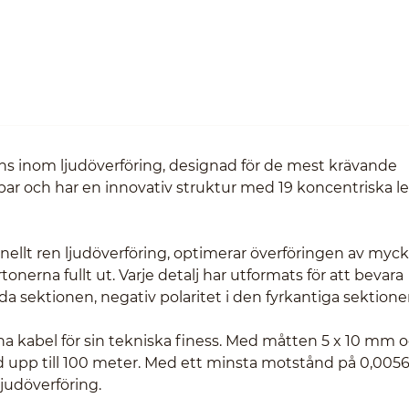
 inom ljudöverföring, designad för de mest krävande
ppar och har en innovativ struktur med 19 koncentriska l
onellt ren ljudöverföring, optimerar överföringen av myc
nerna fullt ut. Varje detalj har utformats för att bevara
nda sektionen, negativ polaritet i den fyrkantiga sektione
nna kabel för sin tekniska finess. Med måtten 5 x 10 mm 
gd upp till 100 meter. Med ett minsta motstånd på 0,005
judöverföring.