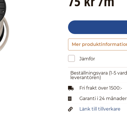
75 kr /m
Mer produktinformatio
Jämför
Beställningsvara
(1-5 var
leverantören)
Fri frakt över 1500:-
Garanti i 24 månader
Länk till tillverkare