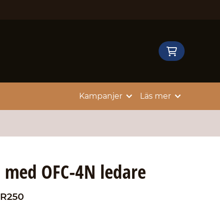
Kampanjer
Läs mer
l med OFC-4N ledare
R250