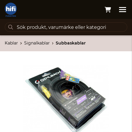
Kablar
Signalkablar
Subbaskablar