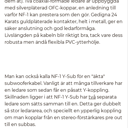
dem åt). Två coaxial-formade ledare är uppbyggda
med silverpläterad OFC-koppar, en anledning till
varför NF-1 kan prestera som den gör. Gedigna 24
Karats guldpläterade kontakter, helt i metall, ger en
säker anslutning och god ledarförmåga.
Livslängden på kabeln blir riktigt bra, tack vare dess
robusta men ändå flexibla PVC-ytterhölje.
Man kan också kalla NF-1 Y-Sub för en "äkta"
subwooferkabel. Vanligt är att många tillverkare har
en ledare som sedan får en påsatt Y-koppling.
Skillnaden ligger i att NF-1 Y-Sub har
två
separata
ledare som sätts samman till en. Detta ger dubbelt
så stor ledararea, och speciellt en ypperlig koppling
om man kopplar från en stereo-förstärkares pre out
till en subbas.