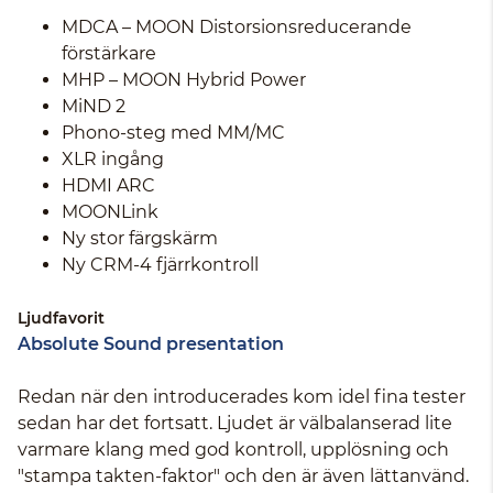
MDCA – MOON Distorsionsreducerande
förstärkare
MHP – MOON Hybrid Power
MiND 2
Phono-steg med MM/MC
XLR ingång
HDMI ARC
MOONLink
Ny stor färgskärm
Ny CRM-4 fjärrkontroll
Ljudfavorit
Absolute Sound presentation
Redan när den introducerades kom idel fina tester
sedan har det fortsatt. Ljudet är välbalanserad lite
varmare klang med god kontroll, upplösning och
"stampa takten-faktor" och den är även lättanvänd.