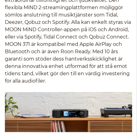
extraordinär tillförlitlighet och ljudkvalitet. Den
flexibla MiND 2-streamingplattformen möjliggör
sömlös anslutning till musiktjänster som Tidal,
Deezer, Qobuz och Spotify. Alla kan enkelt styras via
MOON MiND Controller-appen på iOS och Android,
eller via Spotify, Tidal Connect och Qobuz Connect.
MOON 371 är kompatibel med Apple AirPlay och
Bluetooth och är även Roon Ready. Med 10 års
garanti som stöder dess hantverksskicklighet är
denna innovativa enhet utformad för att stå emot
tidens tand, vilket gör den till en värdig investering
för alla audiofiler.