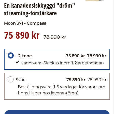
En kanadensiskbyggd "dröm"
streaming-förstärkare
Moon
371 - Compass
75 890 kr
78 990 kr
- 2-tone
75 890 kr
78 990 kr
Lagervara
(Skickas inom 1-2 arbetsdagar)
Svart
75 890 kr
78 990 kr
Beställningsvara
(1-5 vardagar för varor som
finns i lager hos leverantören)