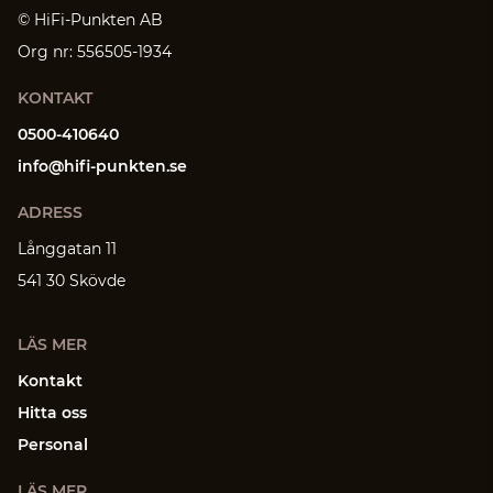
© HiFi-Punkten AB
Org nr: 556505-1934
KONTAKT
0500-410640
info@hifi-punkten.se
ADRESS
Långgatan 11
541 30 Skövde
LÄS MER
Kontakt
Hitta oss
Personal
LÄS MER