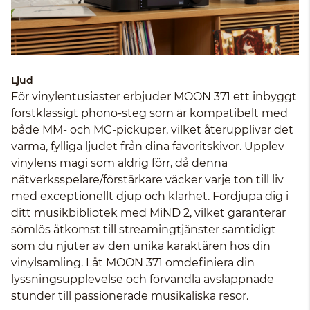
Ljud
För vinylentusiaster erbjuder MOON 371 ett inbyggt
förstklassigt phono-steg som är kompatibelt med
både MM- och MC-pickuper, vilket återupplivar det
varma, fylliga ljudet från dina favoritskivor. Upplev
vinylens magi som aldrig förr, då denna
nätverksspelare/förstärkare väcker varje ton till liv
med exceptionellt djup och klarhet. Fördjupa dig i
ditt musikbibliotek med MiND 2, vilket garanterar
sömlös åtkomst till streamingtjänster samtidigt
som du njuter av den unika karaktären hos din
vinylsamling. Låt MOON 371 omdefiniera din
lyssningsupplevelse och förvandla avslappnade
stunder till passionerade musikaliska resor.