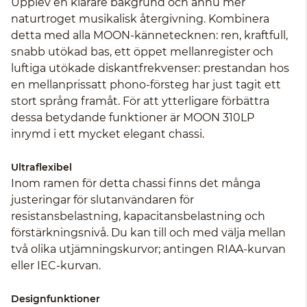
Upplev en klarare bakgrund och ännu mer
naturtroget musikalisk återgivning. Kombinera
detta med alla MOON-kännetecknen: ren, kraftfull,
snabb utökad bas, ett öppet mellanregister och
luftiga utökade diskantfrekvenser: prestandan hos
en mellanprissatt phono-försteg har just tagit ett
stort språng framåt. För att ytterligare förbättra
dessa betydande funktioner är MOON 310LP
inrymd i ett mycket elegant chassi.
Ultraflexibel
Inom ramen för detta chassi finns det många
justeringar för slutanvändaren för
resistansbelastning, kapacitansbelastning och
förstärkningsnivå. Du kan till och med välja mellan
två olika utjämningskurvor; antingen RIAA-kurvan
eller IEC-kurvan.
Designfunktioner