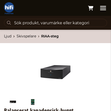
Ljud
Skivspelare
RIAA-steg
Balanserat kanadensisk-byggt