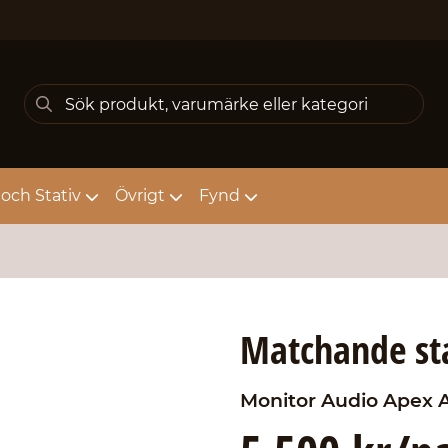
och Stativ
Övrigt
Fynd
Matchande stat
Monitor Audio
Apex A