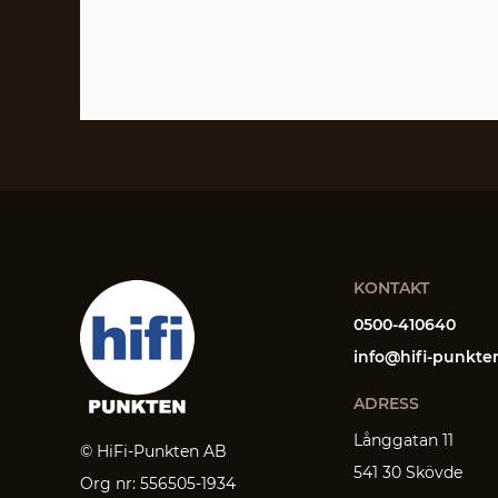
KONTAKT
0500-410640
info@hifi-punkte
ADRESS
Långgatan 11
© HiFi-Punkten AB
541 30 Skövde
Org nr: 556505-1934