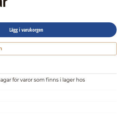
ar
Lägg i varukorgen
n
Gå till kassan
dagar för varor som finns i lager hos