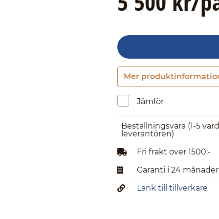
5 500 kr/p
Mer produktinformatio
Jämför
Beställningsvara
(1-5 var
leverantören)
Fri frakt över 1500:-
Garanti i 24 månader
Länk till tillverkare