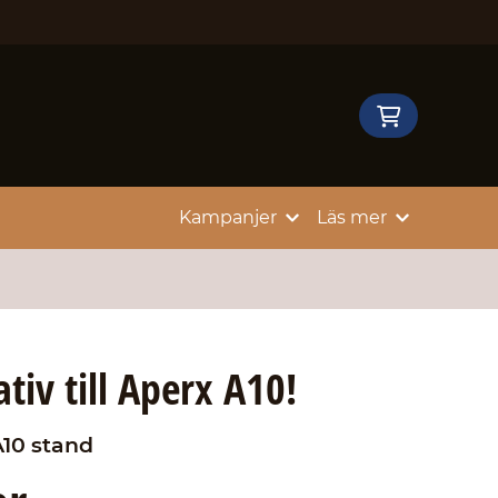
Kampanjer
Läs mer
iv till Aperx A10!
10 stand