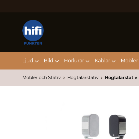
Ljud
Bild
Hörlurar
Kablar
Möbler 
Möbler och Stativ
Högtalarstativ
Högtalarstativ