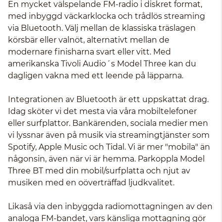
En mycket välspelande FM-radio i diskret format,
med inbyggd väckarklocka och trådlös streaming
via Bluetooth. Välj mellan de klassiska träslagen
körsbär eller valnöt, alternativt mellan de
modernare finisharna svart eller vitt. Med
amerikanska Tivoli Audio´s Model Three kan du
dagligen vakna med ett leende på läpparna.
Integrationen av Bluetooth är ett uppskattat drag.
Idag sköter vi det mesta via våra mobiltelefoner
eller surfplattor. Bankärenden, sociala medier men
vi lyssnar även på musik via streamingtjänster som
Spotify, Apple Music och Tidal. Vi är mer "mobila" än
någonsin, även när vi är hemma. Parkoppla Model
Three BT med din mobil/surfplatta och njut av
musiken med en oöverträffad ljudkvalitet.
Likaså via den inbyggda radiomottagningen av den
analoga FM-bandet, vars känsliga mottagning gör