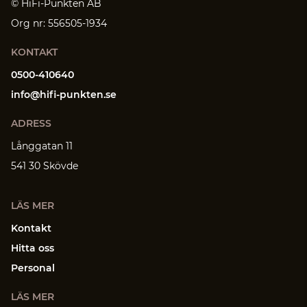
© HiFi-Punkten AB
Org nr: 556505-1934
KONTAKT
0500-410640
info@hifi-punkten.se
ADRESS
Långgatan 11
541 30 Skövde
LÄS MER
Kontakt
Hitta oss
Personal
LÄS MER