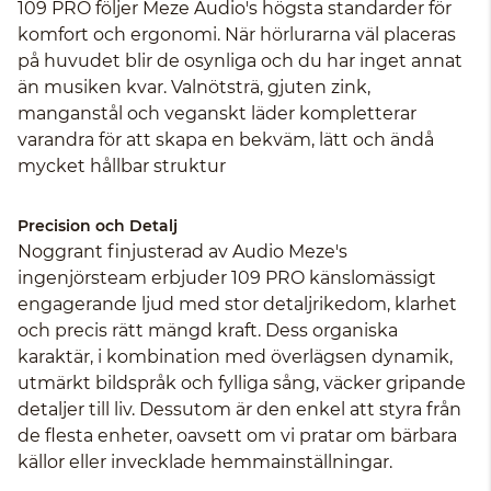
109 PRO följer Meze Audio's högsta standarder för
komfort och ergonomi. När hörlurarna väl placeras
på huvudet blir de osynliga och du har inget annat
än musiken kvar. Valnötsträ, gjuten zink,
manganstål och veganskt läder kompletterar
varandra för att skapa en bekväm, lätt och ändå
mycket hållbar struktur
Precision och Detalj
Noggrant finjusterad av Audio Meze's
ingenjörsteam erbjuder 109 PRO känslomässigt
engagerande ljud med stor detaljrikedom, klarhet
och precis rätt mängd kraft. Dess organiska
karaktär, i kombination med överlägsen dynamik,
utmärkt bildspråk och fylliga sång, väcker gripande
detaljer till liv. Dessutom är den enkel att styra från
de flesta enheter, oavsett om vi pratar om bärbara
källor eller invecklade hemmainställningar.