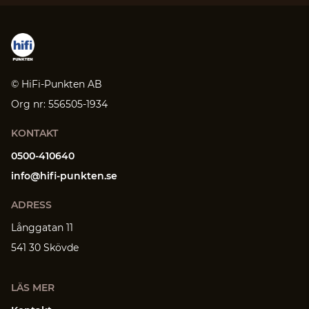
© HiFi-Punkten AB
Org nr: 556505-1934
KONTAKT
0500-410640
info@hifi-punkten.se
ADRESS
Långgatan 11
541 30 Skövde
LÄS MER