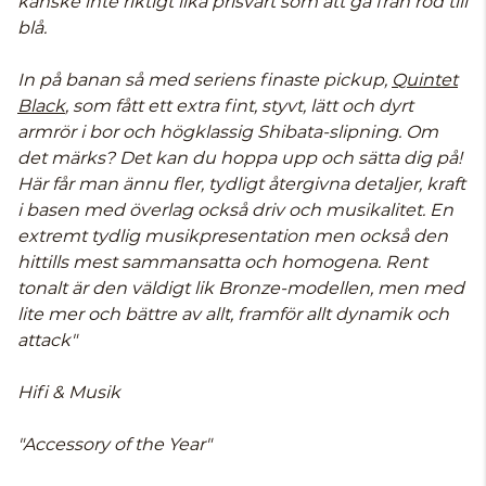
kanske inte riktigt lika prisvärt som att gå från röd till
blå.
In på banan så med seriens finaste pickup,
Quintet
Black
, som fått ett extra fint, styvt, lätt och dyrt
armrör i bor och högklassig Shibata-slipning. Om
det märks? Det kan du hoppa upp och sätta dig på!
Här får man ännu fler, tydligt återgivna detaljer, kraft
i basen med överlag också driv och musikalitet. En
extremt tydlig musikpresentation men också den
hittills mest sammansatta och homogena. Rent
tonalt är den väldigt lik Bronze-modellen, men med
lite mer och bättre av allt, framför allt dynamik och
attack"
Hifi & Musik
"Accessory of the Year"