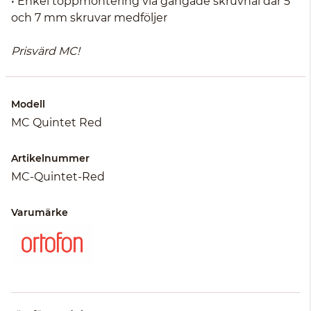
• Enkel toppmontering via gängade skruvhål där 5
och 7 mm skruvar medföljer
Prisvärd MC!
Modell
MC Quintet Red
Artikelnummer
MC-Quintet-Red
Varumärke