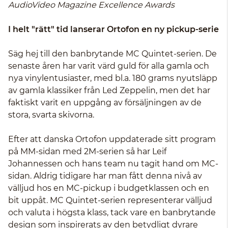
AudioVideo Magazine Excellence Awards
I helt "rätt" tid lanserar Ortofon en ny pickup-serie
Säg hej till den banbrytande MC Quintet-serien. De
senaste åren har varit värd guld för alla gamla och
nya vinylentusiaster, med bl.a. 180 grams nyutsläpp
av gamla klassiker från Led Zeppelin, men det har
faktiskt varit en uppgång av försäljningen av de
stora, svarta skivorna.
Efter att danska Ortofon uppdaterade sitt program
på MM-sidan med 2M-serien så har Leif
Johannessen och hans team nu tagit hand om MC-
sidan. Aldrig tidigare har man fått denna nivå av
välljud hos en MC-pickup i budgetklassen och en
bit uppåt. MC Quintet-serien representerar välljud
och valuta i högsta klass, tack vare en banbrytande
design som inspirerats av den betydligt dyrare